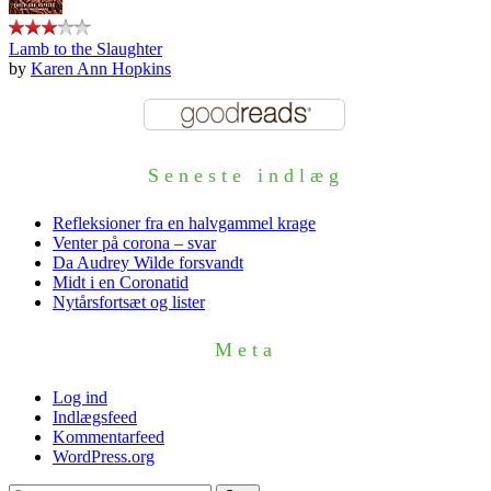
Lamb to the Slaughter
by
Karen Ann Hopkins
Seneste indlæg
Refleksioner fra en halvgammel krage
Venter på corona – svar
Da Audrey Wilde forsvandt
Midt i en Coronatid
Nytårsfortsæt og lister
Meta
Log ind
Indlægsfeed
Kommentarfeed
WordPress.org