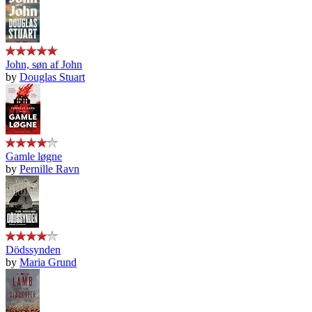
John, søn af John
by
Douglas Stuart
Gamle løgne
by
Pernille Ravn
Dödssynden
by
Maria Grund