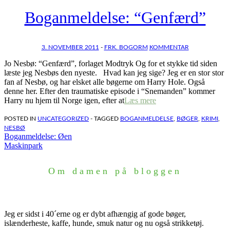
Boganmeldelse: “Genfærd”
3. NOVEMBER 2011
-
FRK. BOGORM
KOMMENTAR
Jo Nesbø: “Genfærd”, forlaget Modtryk Og for et stykke tid siden
læste jeg Nesbøs den nyeste. Hvad kan jeg sige? Jeg er en stor stor
fan af Nesbø, og har elsket alle bøgerne om Harry Hole. Også
denne her. Efter den traumatiske episode i “Snemanden” kommer
Harry nu hjem til Norge igen, efter at
Læs mere
POSTED IN
UNCATEGORIZED
- TAGGED
BOGANMELDELSE
,
BØGER
,
KRIMI
,
NESBØ
Indlægsnavigation
Boganmeldelse: Øen
Maskinpark
Om damen på bloggen
Jeg er sidst i 40´erne og er dybt afhængig af gode bøger,
islænderheste, kaffe, hunde, smuk natur og nu også strikketøj.