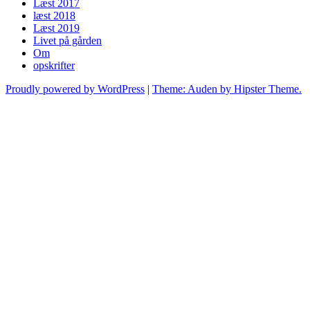
Læst 2017
læst 2018
Læst 2019
Livet på gården
Om
opskrifter
Proudly powered by WordPress
|
Theme: Auden by Hipster Theme.