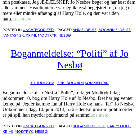
min postkasse. Jeg ÆÆÆLSKER Jo Nesbøs bøger og har læst dem
alle sammen. Headhunterne var jeg ikke så begejstret for, da jeg er
mere eller mindre afhængig af Harry Hole, og den var uden
ham.
Læs mere
POSTED IN
UNCATEGORIZED
- TAGGED
ANMELDELSE
,
BOGANMELDELSE
,
FANTASTISK
,
KRIMI
,
MODTRYK
,
NESBØ
Boganmeldelse: “Politi” af Jo
Nesbø
10. JUNI 2013
-
FRK. BOGORM
KOMMENTAR
Boganmeldelse af Jo Nesbø “Politi”, forlaget Modtryk I dag
udkommer 10. bog om Harry Hole af Jo Nesbø. Det har jeg ventet
længe på! Jeg er kæmpe fan af Harry Hole og hans “far” Jo Nesbø.
Udkommer i dag, 10. juni 2013, 526 sider En grusom politimorder
er på spil, han myrder politimænd på samme
Læs mere
POSTED IN
UNCATEGORIZED
- TAGGED
BOGANMELDELSE
,
HARRY HOLE
,
KRIMI
,
MODTRYK
,
NESBØ