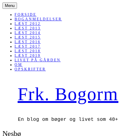
SKIP
Menu
TO
CONTENT
FORSIDE
BOGANMELDELSER
LÆST 2012
LÆST 2013
LÆST 2014
LÆST 2015
LÆST 2016
LÆST 2017
LÆST 2018
LÆST 2019
LIVET PÅ GÅRDEN
OM
OPSKRIFTER
Frk. Bogorm
En blog om bøger og livet som 40+
Nesbø