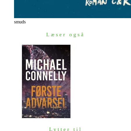
smuds
Læser også
Lytter til