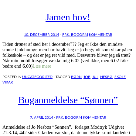
Jamen hov!
10. DECEMBER 2014
-
FRK. BOGORM
KOMMENTAR
Tiden drøner af sted her i december??? Jeg er ikke den mindste
smule i julehumør, men har travlt. Jeg er jo begyndt som vikar på en
folkeskole – og det er jeg ret vild med. Desværre bliver jeg så træt?
Når min mobil forsøger vække mig 6.02 (ved ikke, men 6.02 føles
bedre end 6.00)
Læs mere
POSTED IN
UNCATEGORIZED
- TAGGED
BØRN
,
JOB
,
JUL
,
NESBØ
,
SKOLE
,
VIKAR
Boganmeldelse “Sønnen”
7. APRIL 2014
-
FRK. BOGORM
KOMMENTAR
Anmeldelse af Jo Nesbøs “Sønnen”, forlaget Modtryk Udgivet
21.3.14, 442 sider Glæden var stor, da denne tykke krimi landede i