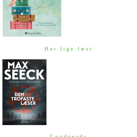
Har lige læst
Goodreads