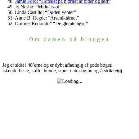
Jamie Ford: “Hotellet på hjørnet af bitter og sød”
Jo Nesbø: “Midnatssol”
Linda Castillo: “Døden venter”
Anne B: Ragde: “Arseniktårnet”
Dolores Redondo” “De glemte børn”
Om damen på bloggen
Jeg er sidst i 40´erne og er dybt afhængig af gode bøger,
islænderheste, kaffe, hunde, smuk natur og nu også strikketøj.