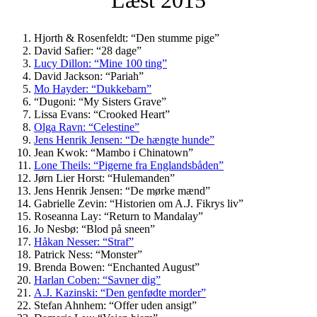
Hjorth & Rosenfeldt: “Den stumme pige”
David Safier: “28 dage”
Lucy Dillon: “Mine 100 ting”
David Jackson: “Pariah”
Mo Hayder: “Dukkebarn”
“Dugoni: “My Sisters Grave”
Lissa Evans: “Crooked Heart”
Olga Ravn: “Celestine”
Jens Henrik Jensen: “De hængte hunde”
Jean Kwok: “Mambo i Chinatown”
Lone Theils: “Pigerne fra Englandsbåden”
Jørn Lier Horst: “Hulemanden”
Jens Henrik Jensen: “De mørke mænd”
Gabrielle Zevin: “Historien om A.J. Fikrys liv”
Roseanna Lay: “Return to Mandalay”
Jo Nesbø: “Blod på sneen”
Håkan Nesser: “Straf”
Patrick Ness: “Monster”
Brenda Bowen: “Enchanted August”
Harlan Coben: “Savner dig”
A.J. Kazinski: “Den genfødte morder”
Stefan Ahnhem: “Offer uden ansigt”