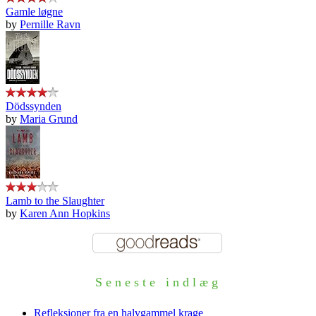
Gamle løgne
by
Pernille Ravn
Dödssynden
by
Maria Grund
Lamb to the Slaughter
by
Karen Ann Hopkins
Seneste indlæg
Refleksioner fra en halvgammel krage