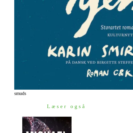
smuds
Læser også