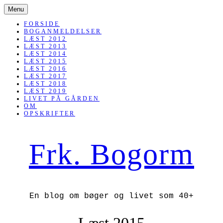
SKIP
Menu
TO
CONTENT
FORSIDE
BOGANMELDELSER
LÆST 2012
LÆST 2013
LÆST 2014
LÆST 2015
LÆST 2016
LÆST 2017
LÆST 2018
LÆST 2019
LIVET PÅ GÅRDEN
OM
OPSKRIFTER
Frk. Bogorm
En blog om bøger og livet som 40+
Læst 2015