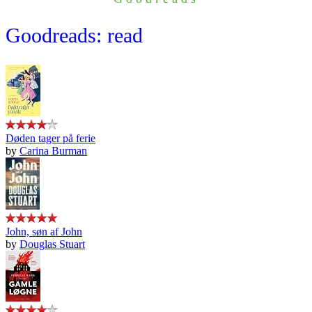
Goodreads: read
Døden tager på ferie
by
Carina Burman
John, søn af John
by
Douglas Stuart