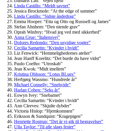
Damaris Lau: “Vejen hjem”
Linda Castillo: “Meldt savnet”
Jessica Brockmole: “At the edge of summer”
Linda Castillo: “Sidste åndedrag”
Emma Hooper: “Etta og Otto og Russsell og James”
Stefan Ahnhem: “Den niende grav”
Oprah Winfrey; “Hvad jeg ved med sikkerhed”
Anna Grue: “Italiensvej”
Dolores Redondo: “Den usynlige vogter”
Cecilia Samartin: “Kvinder i hvidt”
Liz Fenwick: “Hemmelighedernes atelier”
Jean Hanff Korelitz: “Det burde du have vidst”
Paulo Coelho: “Utroskab”
Jean Kwok: “Midt imellem”
Kristina Ohlsson: “Lotus BLues”
Herbjørg Wassmo: “Hundrede år”
Michael Connelly: “Snehvide”
Harlan Coben: “Seks år”
Eowyn Ivey: “Snebarnet”
Cecilia Samartin: “Kvinder i hvidt”
Ann Cleeves: “Skjulte dybder”
Victoria Hislop: “Hjemkomsten”
Eriksson & Sundquist: “Kragepigen”
Henriette Rostrup: “Det år vi gik til begravelser”
Ulla Taylor: “Til alle slags fester”