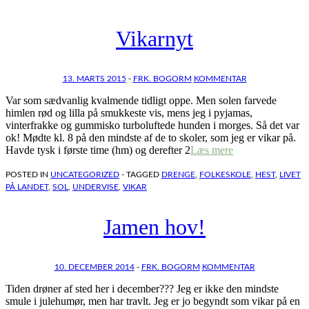
Vikarnyt
13. MARTS 2015
-
FRK. BOGORM
KOMMENTAR
Var som sædvanlig kvalmende tidligt oppe. Men solen farvede
himlen rød og lilla på smukkeste vis, mens jeg i pyjamas,
vinterfrakke og gummisko turboluftede hunden i morges. Så det var
ok! Mødte kl. 8 på den mindste af de to skoler, som jeg er vikar på.
Havde tysk i første time (hm) og derefter 2
Læs mere
POSTED IN
UNCATEGORIZED
- TAGGED
DRENGE
,
FOLKESKOLE
,
HEST
,
LIVET
PÅ LANDET
,
SOL
,
UNDERVISE
,
VIKAR
Jamen hov!
10. DECEMBER 2014
-
FRK. BOGORM
KOMMENTAR
Tiden drøner af sted her i december??? Jeg er ikke den mindste
smule i julehumør, men har travlt. Jeg er jo begyndt som vikar på en