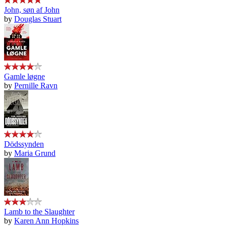
John, søn af John
by
Douglas Stuart
Gamle løgne
by
Pernille Ravn
Dödssynden
by
Maria Grund
Lamb to the Slaughter
by
Karen Ann Hopkins