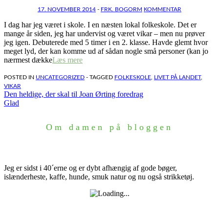
17. NOVEMBER 2014
-
FRK. BOGORM
KOMMENTAR
I dag har jeg været i skole. I en næsten lokal folkeskole. Det er
mange år siden, jeg har undervist og været vikar – men nu prøver
jeg igen. Debuterede med 5 timer i en 2. klasse. Havde glemt hvor
meget lyd, der kan komme ud af sådan nogle små personer (kan jo
nærmest dække
Læs mere
POSTED IN
UNCATEGORIZED
- TAGGED
FOLKESKOLE
,
LIVET PÅ LANDET
,
VIKAR
Indlægsnavigation
Den heldige, der skal til Joan Ørting foredrag
Glad
Om damen på bloggen
Jeg er sidst i 40´erne og er dybt afhængig af gode bøger,
islænderheste, kaffe, hunde, smuk natur og nu også strikketøj.