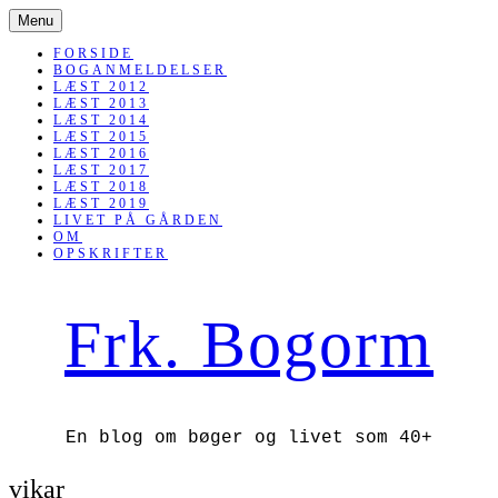
SKIP
Menu
TO
CONTENT
FORSIDE
BOGANMELDELSER
LÆST 2012
LÆST 2013
LÆST 2014
LÆST 2015
LÆST 2016
LÆST 2017
LÆST 2018
LÆST 2019
LIVET PÅ GÅRDEN
OM
OPSKRIFTER
Frk. Bogorm
En blog om bøger og livet som 40+
vikar