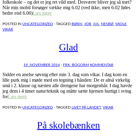
folkeskole – og det er jeg ret vild med. Desværre bliver jeg så træt?
Når min mobil forsøger vække mig 6.02 (ved ikke, men 6.02 føles
bedre end 6.00)
Læs mere
POSTED IN
UNCATEGORIZED
- TAGGED
BØRN
,
JOB
,
JUL
,
NESBØ
,
SKOLE
,
VIKAR
Glad
19. NOVEMBER 2014
-
FRK. BOGORM
KOMMENTAR
Sidder en anelse søvnig efter min 3. dag som vikar. I dag kom en
lille purk mig i møde med en tegning i hånden: De er altså virkelig
små i 2. klasse og næsten alle drengene har morgenhår. I dag havde
jeg dem i 4 timer natur/teknik og måtte sætte hjernen hurtigt i sving
for
Læs mere
POSTED IN
UNCATEGORIZED
- TAGGED
LIVET PÅ LANDET
,
VIKAR
På skolebænken