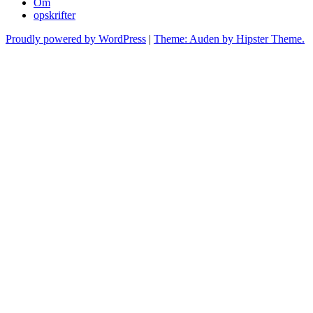
Om
opskrifter
Proudly powered by WordPress
|
Theme: Auden by Hipster Theme.