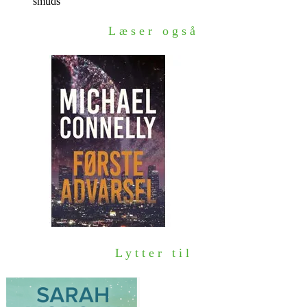
smuds
Læser også
Lytter til