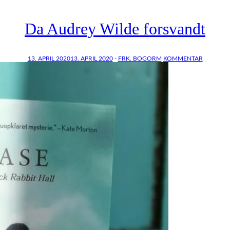
Da Audrey Wilde forsvandt
13. APRIL 2020
13. APRIL 2020
-
FRK. BOGORM
KOMMENTAR