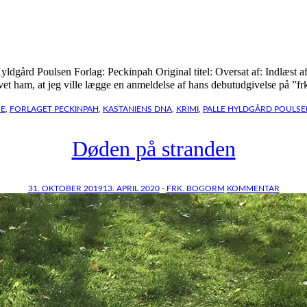
yldgård Poulsen Forlag: Peckinpah Original titel: Oversat af: Indlæst a
et ham, at jeg ville lægge en anmeldelse af hans debutudgivelse på ”f
E
,
FORLAGET PECKINPAH
,
KASTANIENS DNA
,
KRIMI
,
PALLE HYLDGÅRD POULSE
Døden på stranden
31. OKTOBER 2019
13. APRIL 2020
-
FRK. BOGORM
KOMMENTAR