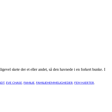
gevel skete der et eller andet, så den havnede i en forkert bunke. I
NDT
,
EVE CHASE
,
FAMILIE
,
FAMILIEHEMMELIGHEDER
,
FEM HJERTER
,