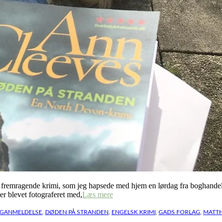
e fremragende krimi, som jeg hapsede med hjem en lørdag fra boghandelen
er blevet fotograferet med,
Læs mere
GANMELDELSE
,
DØDEN PÅ STRANDEN
,
ENGELSK KRIMI
,
GADS FORLAG
,
MATT