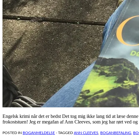
Engelsk krimi når det er bedst Det tog mig ikke lang tid at læse denn
frokoststuen! Jeg er megafan af Ann Cleeves, som jeg har rørt ved og 
POSTED IN
BOGANMELDELSE
- TAGGED
ANN CLEEVES
,
BOGANBEFALING
,
BO