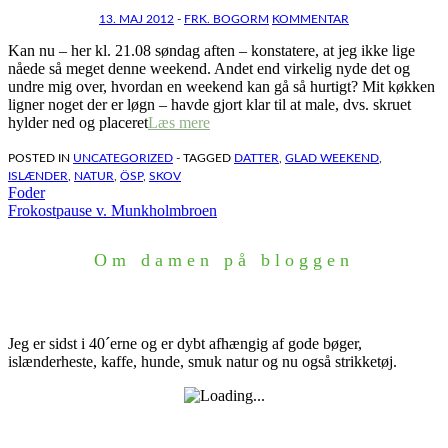
13. MAJ 2012
-
FRK. BOGORM
KOMMENTAR
Kan nu – her kl. 21.08 søndag aften – konstatere, at jeg ikke lige
nåede så meget denne weekend. Andet end virkelig nyde det og
undre mig over, hvordan en weekend kan gå så hurtigt? Mit køkken
ligner noget der er løgn – havde gjort klar til at male, dvs. skruet
hylder ned og placeret
Læs mere
POSTED IN
UNCATEGORIZED
- TAGGED
DATTER
,
GLAD WEEKEND
,
ISLÆNDER
,
NATUR
,
ÖSP
,
SKOV
Indlægsnavigation
Foder
Frokostpause v. Munkholmbroen
Om damen på bloggen
Jeg er sidst i 40´erne og er dybt afhængig af gode bøger,
islænderheste, kaffe, hunde, smuk natur og nu også strikketøj.