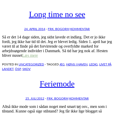
Long time no see
24. APRIL 2014
-
FRK. BOGORM
KOMMENTAR
Så er det 14 dage siden, jeg sidst lavede et indlæg. Det er jo ikke
fordi, jeg ikke har tid til det. Jeg er blevet ledig. Siden 1. april har jeg
været til at finde på det forvirrende og overfyldte marked for
arbejdssøgende individer i Danmark. Så tid har jeg nok af. Hesten
bliver nusset
Læs mere
POSTED IN
UNCATEGORIZED
- TAGGED
ÆG
,
HØNS I HAVEN
,
LEDIG
,
LIVET PÅ
LANDET
,
ÖSP
,
SKOV
Feriemode
25. JULI 2012
-
FRK. BOGORM
KOMMENTAR
Altså ikke mode som i sådan noget med smart tøj osv., men som i
tilstand. Kunne også sige stilstand? Jeg får ikke lige blogget så