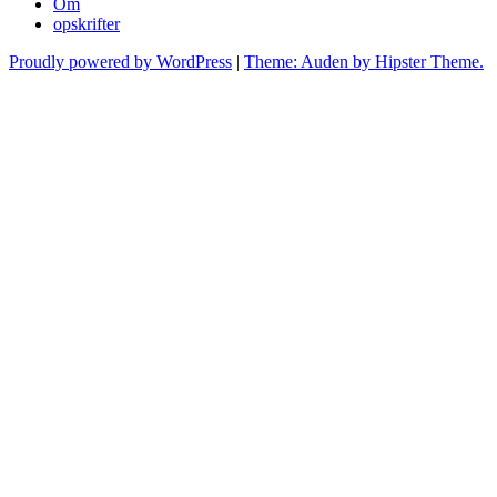
Om
opskrifter
Proudly powered by WordPress
|
Theme: Auden by Hipster Theme.