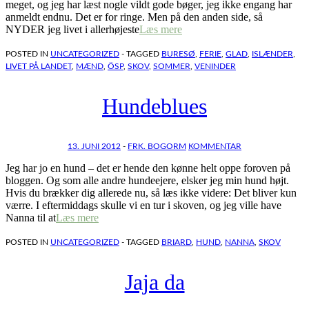
meget, og jeg har læst nogle vildt gode bøger, jeg ikke engang har
anmeldt endnu. Det er for ringe. Men på den anden side, så
NYDER jeg livet i allerhøjeste
Læs mere
POSTED IN
UNCATEGORIZED
- TAGGED
BURESØ
,
FERIE
,
GLAD
,
ISLÆNDER
,
LIVET PÅ LANDET
,
MÆND
,
ÖSP
,
SKOV
,
SOMMER
,
VENINDER
Hundeblues
13. JUNI 2012
-
FRK. BOGORM
KOMMENTAR
Jeg har jo en hund – det er hende den kønne helt oppe foroven på
bloggen. Og som alle andre hundeejere, elsker jeg min hund højt.
Hvis du brækker dig allerede nu, så læs ikke videre: Det bliver kun
værre. I eftermiddags skulle vi en tur i skoven, og jeg ville have
Nanna til at
Læs mere
POSTED IN
UNCATEGORIZED
- TAGGED
BRIARD
,
HUND
,
NANNA
,
SKOV
Jaja da