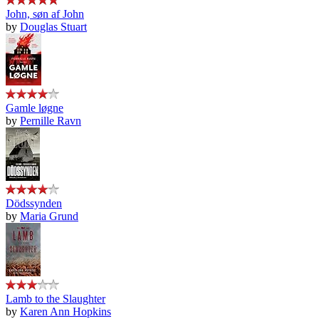
John, søn af John
by
Douglas Stuart
Gamle løgne
by
Pernille Ravn
Dödssynden
by
Maria Grund
Lamb to the Slaughter
by
Karen Ann Hopkins