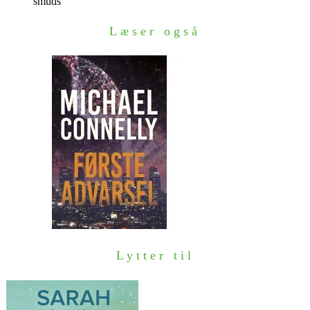
smuds
Læser også
Lytter til