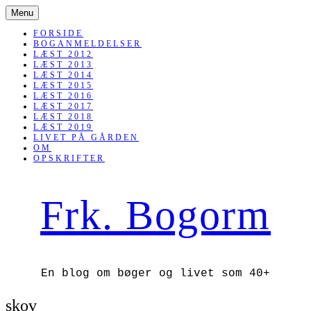
SKIP
Menu
TO
CONTENT
FORSIDE
BOGANMELDELSER
LÆST 2012
LÆST 2013
LÆST 2014
LÆST 2015
LÆST 2016
LÆST 2017
LÆST 2018
LÆST 2019
LIVET PÅ GÅRDEN
OM
OPSKRIFTER
Frk. Bogorm
En blog om bøger og livet som 40+
skov