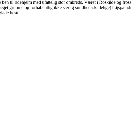
 ben til ridehjelm med ufattelig stor omkreds. Været i Roskilde og frosse
 (meget grimme og forhåbentlig ikke særlig sundhedsskadelige) højspændi
lade heste.