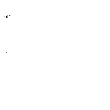
et med
*