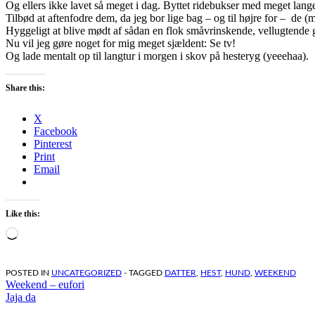
Og ellers ikke lavet så meget i dag. Byttet ridebukser med meget lange
Tilbød at aftenfodre dem, da jeg bor lige bag – og til højre for – de
Hyggeligt at blive mødt af sådan en flok småvrinskende, vellugtende g
Nu vil jeg gøre noget for mig meget sjældent: Se tv!
Og lade mentalt op til langtur i morgen i skov på hesteryg (yeeehaa).
Share this:
X
Facebook
Pinterest
Print
Email
Like this:
Loading…
POSTED IN
UNCATEGORIZED
- TAGGED
DATTER
,
HEST
,
HUND
,
WEEKEND
Indlægsnavigation
Weekend – eufori
Jaja da