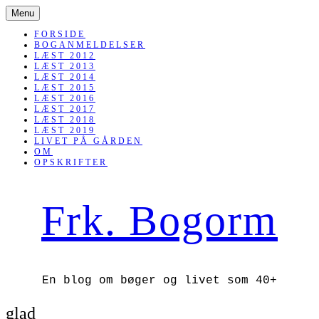
SKIP
Menu
TO
CONTENT
FORSIDE
BOGANMELDELSER
LÆST 2012
LÆST 2013
LÆST 2014
LÆST 2015
LÆST 2016
LÆST 2017
LÆST 2018
LÆST 2019
LIVET PÅ GÅRDEN
OM
OPSKRIFTER
Frk. Bogorm
En blog om bøger og livet som 40+
glad