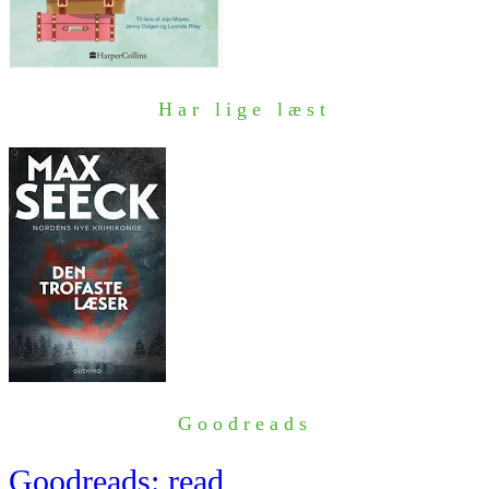
Har lige læst
Goodreads
Goodreads: read