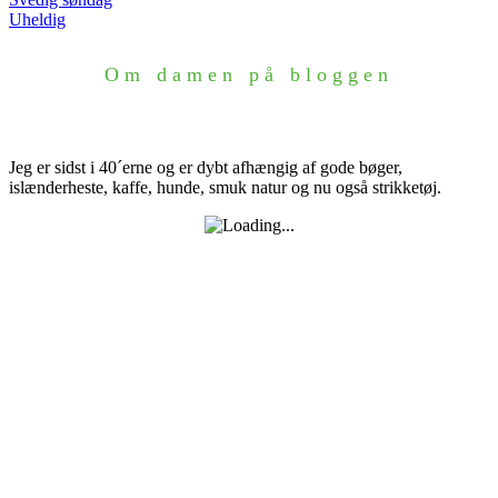
Indlægsnavigation
Uheldig
Om damen på bloggen
Jeg er sidst i 40´erne og er dybt afhængig af gode bøger,
islænderheste, kaffe, hunde, smuk natur og nu også strikketøj.