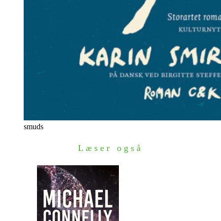
smuds
Læser også