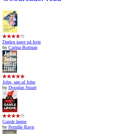
Døden tager på ferie
by
Carina Burman
John, søn af John
by
Douglas Stuart
Gamle løgne
by
Pernille Ravn