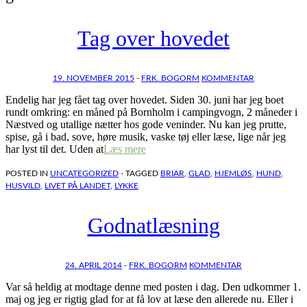
Tag over hovedet
19. NOVEMBER 2015
-
FRK. BOGORM
KOMMENTAR
Endelig har jeg fået tag over hovedet. Siden 30. juni har jeg boet
rundt omkring: en måned på Bornholm i campingvogn, 2 måneder i
Næstved og utallige nætter hos gode veninder. Nu kan jeg prutte,
spise, gå i bad, sove, høre musik, vaske tøj eller læse, lige når jeg
har lyst til det. Uden at
Læs mere
POSTED IN
UNCATEGORIZED
- TAGGED
BRIAR
,
GLAD
,
HJEMLØS
,
HUND
,
HUSVILD
,
LIVET PÅ LANDET
,
LYKKE
Godnatlæsning
24. APRIL 2014
-
FRK. BOGORM
KOMMENTAR
Var så heldig at modtage denne med posten i dag. Den udkommer 1.
maj og jeg er rigtig glad for at få lov at læse den allerede nu. Eller i