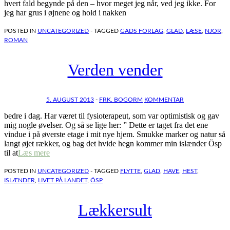
hvert fald begynde på den – hvor meget jeg når, ved jeg ikke. For
jeg har grus i øjnene og hold i nakken
POSTED IN
UNCATEGORIZED
- TAGGED
GADS FORLAG
,
GLAD
,
LÆSE
,
NJOR
,
ROMAN
Verden vender
5. AUGUST 2013
-
FRK. BOGORM
KOMMENTAR
bedre i dag. Har været til fysioterapeut, som var optimistisk og gav
mig nogle øvelser. Og så se lige her: ” Dette er taget fra det ene
vindue i på øverste etage i mit nye hjem. Smukke marker og natur så
langt øjet rækker, og bag det hvide hegn kommer min islænder Ösp
til at
Læs mere
POSTED IN
UNCATEGORIZED
- TAGGED
FLYTTE
,
GLAD
,
HAVE
,
HEST
,
ISLÆNDER
,
LIVET PÅ LANDET
,
ÖSP
Lækkersult