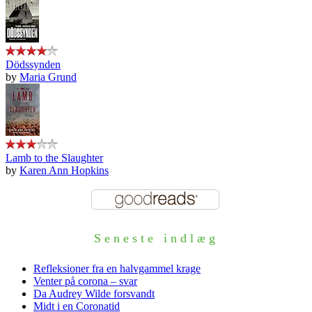
Dödssynden
by
Maria Grund
Lamb to the Slaughter
by
Karen Ann Hopkins
Seneste indlæg
Refleksioner fra en halvgammel krage
Venter på corona – svar
Da Audrey Wilde forsvandt
Midt i en Coronatid