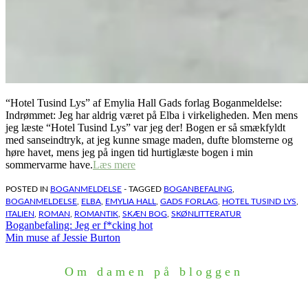
“Hotel Tusind Lys” af Emylia Hall Gads forlag Boganmeldelse:
Indrømmet: Jeg har aldrig været på Elba i virkeligheden. Men mens
jeg læste “Hotel Tusind Lys” var jeg der! Bogen er så smækfyldt
med sanseindtryk, at jeg kunne smage maden, dufte blomsterne og
høre havet, mens jeg på ingen tid hurtiglæste bogen i min
sommervarme have.
Læs mere
POSTED IN
BOGANMELDELSE
- TAGGED
BOGANBEFALING
,
BOGANMELDELSE
,
ELBA
,
EMYLIA HALL
,
GADS FORLAG
,
HOTEL TUSIND LYS
,
ITALIEN
,
ROMAN
,
ROMANTIK
,
SKÆN BOG
,
SKØNLITTERATUR
Indlægsnavigation
Boganbefaling: Jeg er f*cking hot
Min muse af Jessie Burton
Om damen på bloggen