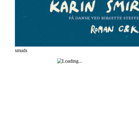
smuds