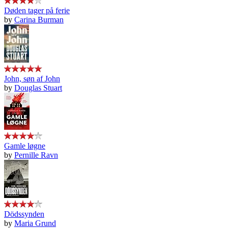
Døden tager på ferie
by
Carina Burman
John, søn af John
by
Douglas Stuart
Gamle løgne
by
Pernille Ravn
Dödssynden
by
Maria Grund