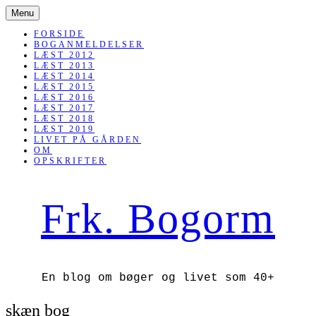
SKIP
Menu
TO
CONTENT
FORSIDE
BOGANMELDELSER
LÆST 2012
LÆST 2013
LÆST 2014
LÆST 2015
LÆST 2016
LÆST 2017
LÆST 2018
LÆST 2019
LIVET PÅ GÅRDEN
OM
OPSKRIFTER
Frk. Bogorm
En blog om bøger og livet som 40+
skæn bog