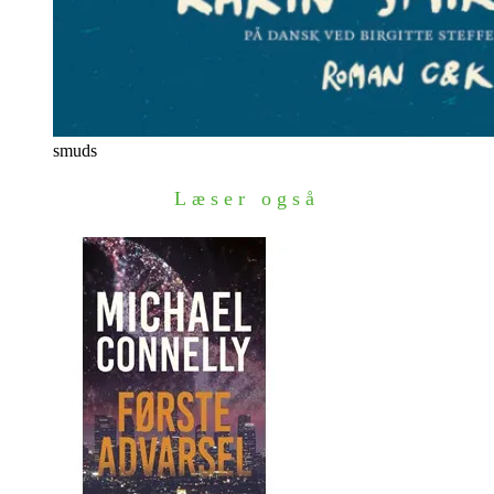
smuds
Læser også