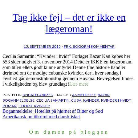
Tag ikke fejl – det er ikke en
lægeroman!
15. SEPTEMBER 2015
-
FRK. BOGORM
KOMMENTAR
Cecilia Samartin: “Kvinder i hvidt” Forlaget Bazar Kan købes her
553 sider udgivet 3. november 2014 Dette er IKKE en lægeroman,
som titlen ellers godt kunne antyde! Denne fine historie handler
derimod om de modige cubanske kvinder, der i hver søndag i
tavshed går demonstrationstog gennem Havana. Bevægelsen findes
i virkeligheden og blev grundlagt i
Læs mere
POSTED IN
UNCATEGORIZED
- TAGGED
ANMELDELSE
,
BAZAR
,
BOGANMELDELSE
,
CECILIA SAMARTIN
,
CUBA
,
KVINDER
,
KVINDER I HVIDT
,
ROMAN
,
STÆRKE KVINDER
Indlægsnavigation
Boganmeldelse: Hotellet på hjørnet af Bitter og Sød
Amerikansk politikrimi med dansk islæt
Om damen på bloggen