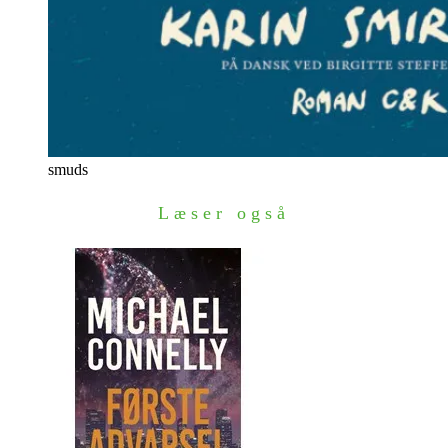
smuds
Læser også