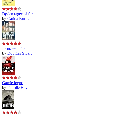
Døden tager på ferie
by
Carina Burman
John, søn af John
by
Douglas Stuart
Gamle løgne
by
Pernille Ravn