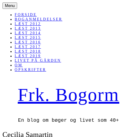
SKIP
Menu
TO
CONTENT
FORSIDE
BOGANMELDELSER
LÆST 2012
LÆST 2013
LÆST 2014
LÆST 2015
LÆST 2016
LÆST 2017
LÆST 2018
LÆST 2019
LIVET PÅ GÅRDEN
OM
OPSKRIFTER
Frk. Bogorm
En blog om bøger og livet som 40+
Cecilia Samartin