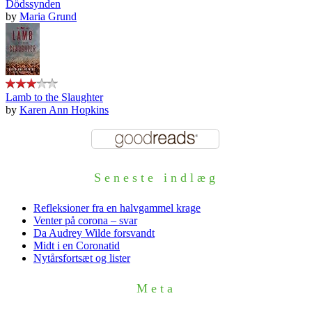
Dödssynden
by
Maria Grund
Lamb to the Slaughter
by
Karen Ann Hopkins
Seneste indlæg
Refleksioner fra en halvgammel krage
Venter på corona – svar
Da Audrey Wilde forsvandt
Midt i en Coronatid
Nytårsfortsæt og lister
Meta