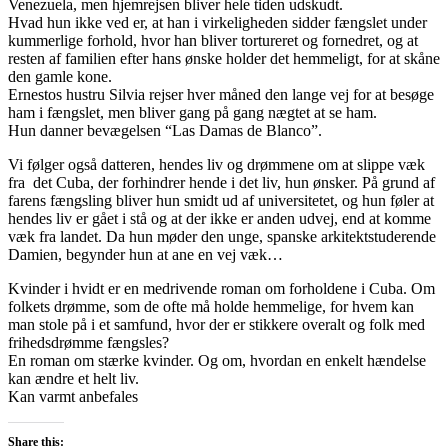
Venezuela, men hjemrejsen bliver hele tiden udskudt.
Hvad hun ikke ved er, at han i virkeligheden sidder fængslet under
kummerlige forhold, hvor han bliver tortureret og fornedret, og at
resten af familien efter hans ønske holder det hemmeligt, for at skåne
den gamle kone.
Ernestos hustru Silvia rejser hver måned den lange vej for at besøge
ham i fængslet, men bliver gang på gang nægtet at se ham.
Hun danner bevægelsen “Las Damas de Blanco”.
Vi følger også datteren, hendes liv og drømmene om at slippe væk
fra det Cuba, der forhindrer hende i det liv, hun ønsker. På grund af
farens fængsling bliver hun smidt ud af universitetet, og hun føler at
hendes liv er gået i stå og at der ikke er anden udvej, end at komme
væk fra landet. Da hun møder den unge, spanske arkitektstuderende
Damien, begynder hun at ane en vej væk…
Kvinder i hvidt er en medrivende roman om forholdene i Cuba. Om
folkets drømme, som de ofte må holde hemmelige, for hvem kan
man stole på i et samfund, hvor der er stikkere overalt og folk med
frihedsdrømme fængsles?
En roman om stærke kvinder. Og om, hvordan en enkelt hændelse
kan ændre et helt liv.
Kan varmt anbefales
Share this: