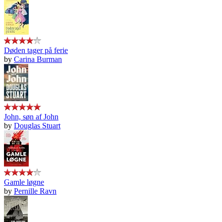
Døden tager på ferie
by
Carina Burman
John, søn af John
by
Douglas Stuart
Gamle løgne
by
Pernille Ravn