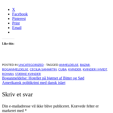
X
Facebook
Pinterest
Print
Email
Like this:
POSTED IN
UNCATEGORIZED
- TAGGED
ANMELDELSE
,
BAZAR
,
BOGANMELDELSE
,
CECILIA SAMARTIN
,
CUBA
,
KVINDER
,
KVINDER I HVIDT
,
ROMAN
,
STÆRKE KVINDER
Indlægsnavigation
Boganmeldelse: Hotellet på hjørnet af Bitter og Sød
Amerikansk politikrimi med dansk islæt
Skriv et svar
Din e-mailadresse vil ikke blive publiceret.
Krævede felter er
markeret med
*