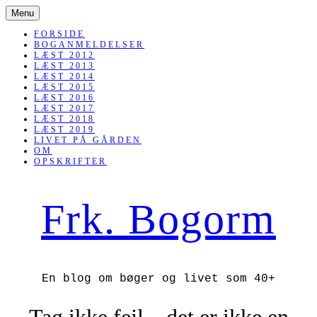
SKIP
Menu
TO
CONTENT
FORSIDE
BOGANMELDELSER
LÆST 2012
LÆST 2013
LÆST 2014
LÆST 2015
LÆST 2016
LÆST 2017
LÆST 2018
LÆST 2019
LIVET PÅ GÅRDEN
OM
OPSKRIFTER
Frk. Bogorm
En blog om bøger og livet som 40+
Tag ikke fejl – det er ikke en