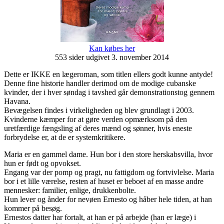
Kan købes her
553 sider udgivet 3. november 2014
Dette er IKKE en lægeroman, som titlen ellers godt kunne antyde!
Denne fine historie handler derimod om de modige cubanske
kvinder, der i hver søndag i tavshed går demonstrationstog gennem
Havana.
Bevægelsen findes i virkeligheden og blev grundlagt i 2003.
Kvinderne kæmper for at gøre verden opmærksom på den
uretfærdige fængsling af deres mænd og sønner, hvis eneste
forbrydelse er, at de er systemkritikere.
Maria er en gammel dame. Hun bor i den store herskabsvilla, hvor
hun er født og opvokset.
Engang var der pomp og pragt, nu fattigdom og fortvivlelse. Maria
bor i et lille værelse, resten af huset er beboet af en masse andre
mennesker: familier, enlige, drukkenbolte.
Hun lever og ånder for nevøen Ernesto og håber hele tiden, at han
kommer på besøg.
Ernestos datter har fortalt, at han er på arbejde (han er læge) i