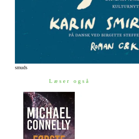
smuds
Læser også