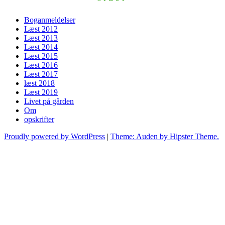
Boganmeldelser
Læst 2012
Læst 2013
Læst 2014
Læst 2015
Læst 2016
Læst 2017
læst 2018
Læst 2019
Livet på gården
Om
opskrifter
Proudly powered by WordPress
|
Theme: Auden by Hipster Theme.