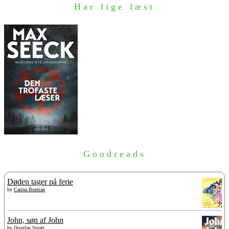
Har lige læst
Goodreads
Døden tager på ferie
by
Carina Burman
John, søn af John
by
Douglas Stuart