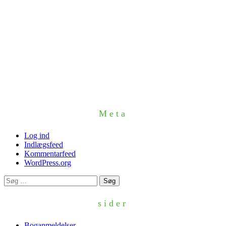
Meta
Log ind
Indlægsfeed
Kommentarfeed
WordPress.org
Søg
efter:
sider
Boganmeldelser