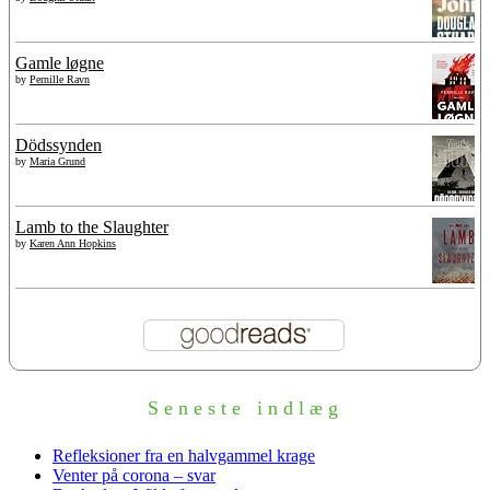
Gamle løgne
by
Pernille Ravn
Dödssynden
by
Maria Grund
Lamb to the Slaughter
by
Karen Ann Hopkins
Seneste indlæg
Refleksioner fra en halvgammel krage
Venter på corona – svar