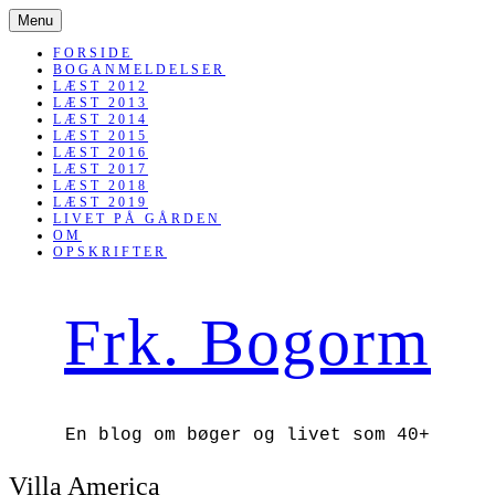
SKIP
Menu
TO
CONTENT
FORSIDE
BOGANMELDELSER
LÆST 2012
LÆST 2013
LÆST 2014
LÆST 2015
LÆST 2016
LÆST 2017
LÆST 2018
LÆST 2019
LIVET PÅ GÅRDEN
OM
OPSKRIFTER
Frk. Bogorm
En blog om bøger og livet som 40+
Villa America