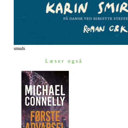
smuds
Læser også