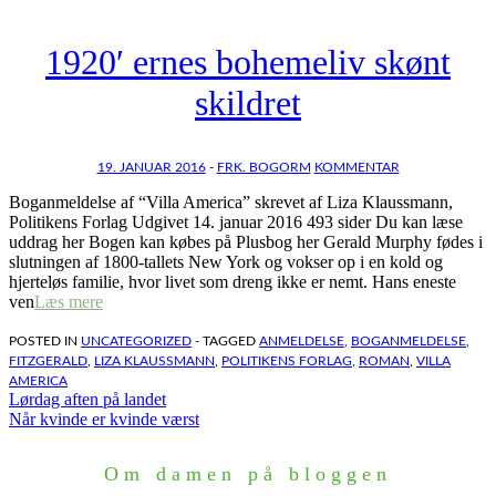
1920′ ernes bohemeliv skønt
skildret
19. JANUAR 2016
-
FRK. BOGORM
KOMMENTAR
Boganmeldelse af “Villa America” skrevet af Liza Klaussmann,
Politikens Forlag Udgivet 14. januar 2016 493 sider Du kan læse
uddrag her Bogen kan købes på Plusbog her Gerald Murphy fødes i
slutningen af 1800-tallets New York og vokser op i en kold og
hjerteløs familie, hvor livet som dreng ikke er nemt. Hans eneste
ven
Læs mere
POSTED IN
UNCATEGORIZED
- TAGGED
ANMELDELSE
,
BOGANMELDELSE
,
FITZGERALD
,
LIZA KLAUSSMANN
,
POLITIKENS FORLAG
,
ROMAN
,
VILLA
AMERICA
Indlægsnavigation
Lørdag aften på landet
Når kvinde er kvinde værst
Om damen på bloggen