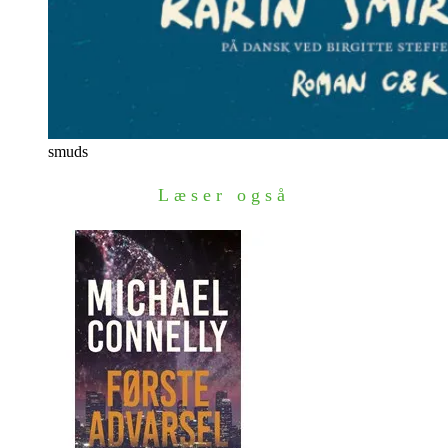
smuds
Læser også