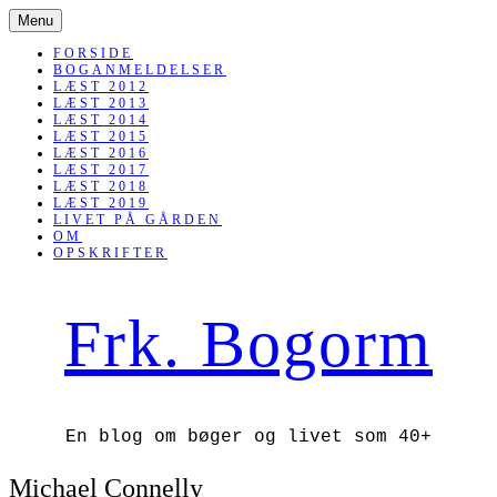
SKIP
Menu
TO
CONTENT
FORSIDE
BOGANMELDELSER
LÆST 2012
LÆST 2013
LÆST 2014
LÆST 2015
LÆST 2016
LÆST 2017
LÆST 2018
LÆST 2019
LIVET PÅ GÅRDEN
OM
OPSKRIFTER
Frk. Bogorm
En blog om bøger og livet som 40+
Michael Connelly