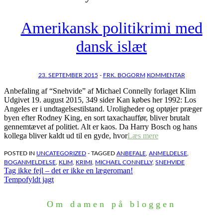
Amerikansk politikrimi med
dansk islæt
23. SEPTEMBER 2015
-
FRK. BOGORM
KOMMENTAR
Anbefaling af “Snehvide” af Michael Connelly forlaget Klim
Udgivet 19. august 2015, 349 sider Kan købes her 1992: Los
Angeles er i undtagelsestilstand. Uroligheder og optøjer præger
byen efter Rodney King, en sort taxachauffør, bliver brutalt
gennemtævet af politiet. Alt er kaos. Da Harry Bosch og hans
kollega bliver kaldt ud til en gyde, hvor
Læs mere
POSTED IN
UNCATEGORIZED
- TAGGED
ANBEFALE
,
ANMELDELSE
,
BOGANMELDELSE
,
KLIM
,
KRIMI
,
MICHAEL CONNELLY
,
SNEHVIDE
Indlægsnavigation
Tag ikke fejl – det er ikke en lægeroman!
Tempofyldt jagt
Om damen på bloggen