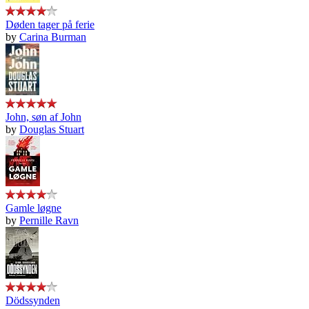
Døden tager på ferie
by
Carina Burman
John, søn af John
by
Douglas Stuart
Gamle løgne
by
Pernille Ravn
Dödssynden