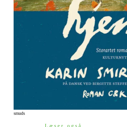
smuds
Læser også