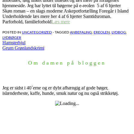
anbefales, følg linket under billedet og læs mere på forlagenes
hjemmeside. Jeg har lyttet til bøgerne på e-reolen 5 af 6 hjerter
Skøn roman – en slags moderne Askepotfortælling Foregår i Island
Underholdende læs mere her 4 af 6 hjerter Samtidsroman.
Parforhold, familieforhold
Læs mere
POSTED IN
UNCATEGORIZED
- TAGGED
ANBEFALING
,
EREOLEN
,
LYDBOG
,
LYDBØGER
Indlægsnavigation
Hamsterhjul
Grum Grønlandskrimi
Om damen på bloggen
Jeg er sidst i 40´erne og er dybt afhængig af gode bøger,
islænderheste, kaffe, hunde, smuk natur og nu også strikketøj.