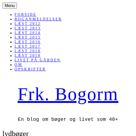
SKIP
Menu
TO
CONTENT
FORSIDE
BOGANMELDELSER
LÆST 2012
LÆST 2013
LÆST 2014
LÆST 2015
LÆST 2016
LÆST 2017
LÆST 2018
LÆST 2019
LIVET PÅ GÅRDEN
OM
OPSKRIFTER
Frk. Bogorm
En blog om bøger og livet som 40+
lydbøger