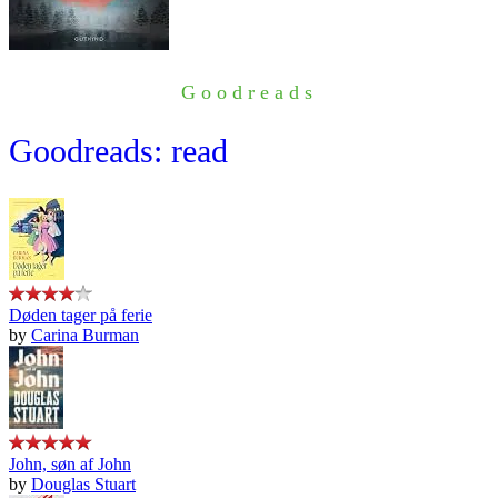
Goodreads
Goodreads: read
Døden tager på ferie
by
Carina Burman
John, søn af John
by
Douglas Stuart