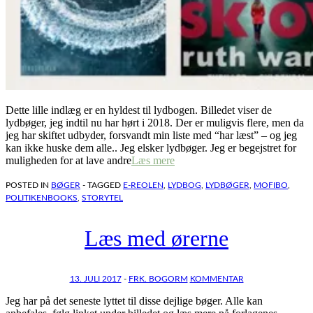
Dette lille indlæg er en hyldest til lydbogen. Billedet viser de
lydbøger, jeg indtil nu har hørt i 2018. Der er muligvis flere, men da
jeg har skiftet udbyder, forsvandt min liste med “har læst” – og jeg
kan ikke huske dem alle.. Jeg elsker lydbøger. Jeg er begejstret for
muligheden for at lave andre
Læs mere
POSTED IN
BØGER
- TAGGED
E-REOLEN
,
LYDBOG
,
LYDBØGER
,
MOFIBO
,
POLITIKENBOOKS
,
STORYTEL
Læs med ørerne
13. JULI 2017
-
FRK. BOGORM
KOMMENTAR
Jeg har på det seneste lyttet til disse dejlige bøger. Alle kan