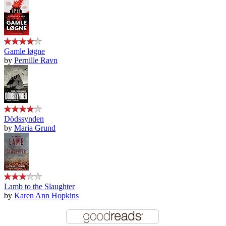
Gamle løgne
by
Pernille Ravn
Dödssynden
by
Maria Grund
Lamb to the Slaughter
by
Karen Ann Hopkins