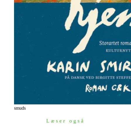
smuds
Læser også