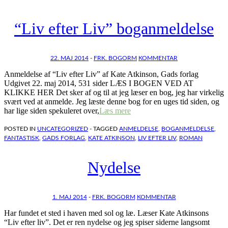
“Liv efter Liv” boganmeldelse
22. MAJ 2014
-
FRK. BOGORM
KOMMENTAR
Anmeldelse af “Liv efter Liv” af Kate Atkinson, Gads forlag
Udgivet 22. maj 2014, 531 sider LÆS I BOGEN VED AT
KLIKKE HER Det sker af og til at jeg læser en bog, jeg har virkelig
svært ved at anmelde. Jeg læste denne bog for en uges tid siden, og
har lige siden spekuleret over,
Læs mere
POSTED IN
UNCATEGORIZED
- TAGGED
ANMELDELSE
,
BOGANMELDELSE
,
FANTASTISK
,
GADS FORLAG
,
KATE ATKINSON
,
LIV EFTER LIV
,
ROMAN
Nydelse
1. MAJ 2014
-
FRK. BOGORM
KOMMENTAR
Har fundet et sted i haven med sol og læ. Læser Kate Atkinsons
“Liv efter liv”. Det er ren nydelse og jeg spiser siderne langsomt