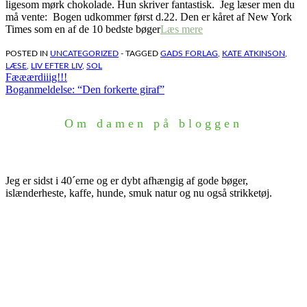
ligesom mørk chokolade. Hun skriver fantastisk. Jeg læser men du
må vente: Bogen udkommer først d.22. Den er kåret af New York
Times som en af de 10 bedste bøger
Læs mere
POSTED IN
UNCATEGORIZED
- TAGGED
GADS FORLAG
,
KATE ATKINSON
,
LÆSE
,
LIV EFTER LIV
,
SOL
Indlægsnavigation
Fææærdiiig!!!
Boganmeldelse: “Den forkerte giraf”
Om damen på bloggen
Jeg er sidst i 40´erne og er dybt afhængig af gode bøger,
islænderheste, kaffe, hunde, smuk natur og nu også strikketøj.