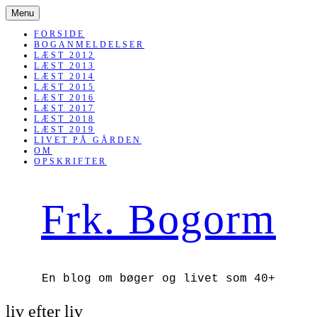
SKIP
Menu
TO
CONTENT
FORSIDE
BOGANMELDELSER
LÆST 2012
LÆST 2013
LÆST 2014
LÆST 2015
LÆST 2016
LÆST 2017
LÆST 2018
LÆST 2019
LIVET PÅ GÅRDEN
OM
OPSKRIFTER
Frk. Bogorm
En blog om bøger og livet som 40+
liv efter liv