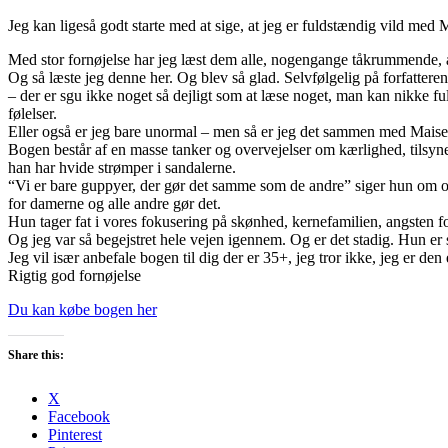
Jeg kan ligeså godt starte med at sige, at jeg er fuldstændig vild me
Med stor fornøjelse har jeg læst dem alle, nogengange tåkrummende, 
Og så læste jeg denne her. Og blev så glad. Selvfølgelig på forfatter
– der er sgu ikke noget så dejligt som at læse noget, man kan nikke f
følelser.
Eller også er jeg bare unormal – men så er jeg det sammen med Maise –
Bogen består af en masse tanker og overvejelser om kærlighed, tilsyne
han har hvide strømper i sandalerne.
“Vi er bare guppyer, der gør det samme som de andre” siger hun om os k
for damerne og alle andre gør det.
Hun tager fat i vores fokusering på skønhed, kernefamilien, angsten
Og jeg var så begejstret hele vejen igennem. Og er det stadig. Hun e
Jeg vil især anbefale bogen til dig der er 35+, jeg tror ikke, jeg er den
Rigtig god fornøjelse
Du kan købe bogen her
Share this:
X
Facebook
Pinterest