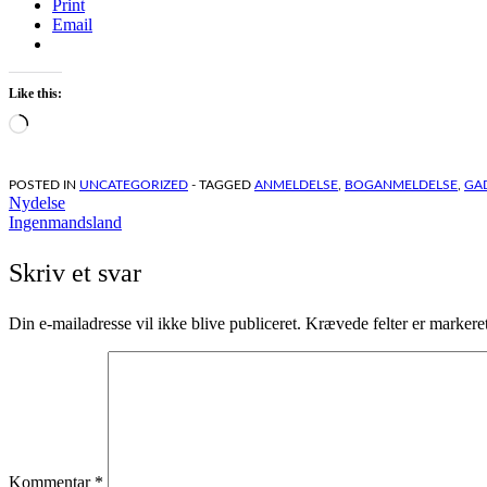
Print
Email
Like this:
Loading…
POSTED IN
UNCATEGORIZED
- TAGGED
ANMELDELSE
,
BOGANMELDELSE
,
GA
Indlægsnavigation
Nydelse
Ingenmandsland
Skriv et svar
Din e-mailadresse vil ikke blive publiceret.
Krævede felter er marker
Kommentar
*