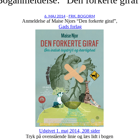
6. MAJ 2014
-
FRK. BOGORM
Anmeldelse af Maise Njors “Den forkerte giraf”,
Gads forlag
Udgivet 1. maj 2014, 208 sider
Tryk på ovenstående linie og læs lidt i bogen