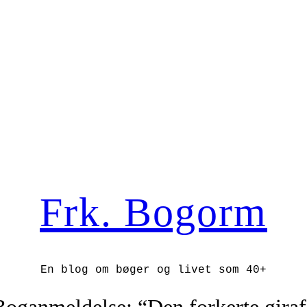
Frk. Bogorm
En blog om bøger og livet som 40+
Boganmeldelse: “Den forkerte giraf