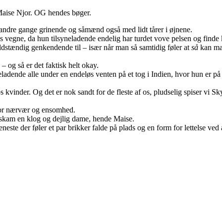
d Maise Njor. OG hendes bøger.
andre gange grinende og såmænd også med lidt tårer i øjnene.
ens vegne, da hun tilsyneladende endelig har turdet vove pelsen og find
uldstændig genkendende til – især når man så samtidig føler at
så
kan ma
 og så er det faktisk helt okay.
ladende alle under en endeløs venten på et tog i Indien, hvor hun er p
vinder. Og det er nok sandt for de fleste af os, pludselig spiser vi Skyr
 for nærvær og ensomhed.
r skam en klog og dejlig dame, hende Maise.
 eneste der føler et par brikker falde på plads og en form for lettelse ved