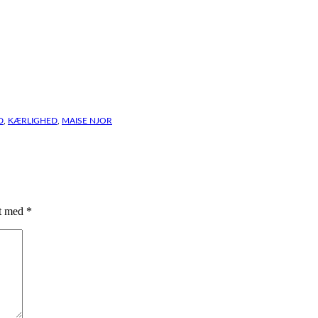
D
,
KÆRLIGHED
,
MAISE NJOR
et med
*