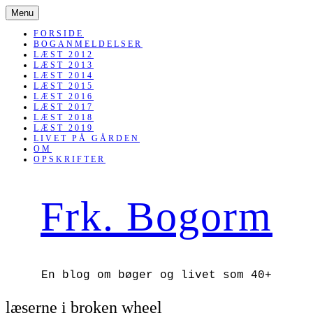
SKIP
Menu
TO
CONTENT
FORSIDE
BOGANMELDELSER
LÆST 2012
LÆST 2013
LÆST 2014
LÆST 2015
LÆST 2016
LÆST 2017
LÆST 2018
LÆST 2019
LIVET PÅ GÅRDEN
OM
OPSKRIFTER
Frk. Bogorm
En blog om bøger og livet som 40+
læserne i broken wheel