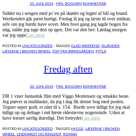
23. JUNI 2014
-
FRK. BOGORM
KOMMENTAR
Sidder nu i sengen med pc’en på skødet og lugter af bål og brand.
Weekenden gik pænt hurtigt. Fredag lå jeg og læste til over midnat,
selv om jeg burde have sovet. Men hver gang jeg lagde bogen fra
mig, måtte jeg tage den op igen. Det var den her: Lørdag morgen
var jeg oppe
Læs mere
POSTED IN
UNCATEGORIZED
- TAGGED
GLAD WEEKEND
,
ISLÆNDER
,
LÆSERNE I BROKEN WHEEL
,
ÖSP FRA BIRKEGÅRDEN
,
PYTLA
Fredag aften
20. JUNI 2014
-
FRK. BOGORM
KOMMENTAR
DR 1 viser fantastisk film med Viggo Mortensen og smukke heste.
Jeg prøver at multitaske, da jeg i dag fik denne bog med posten.
Tegner super godt, er nået til s. 154. Burde sove tidligt for jeg skal
tidligt op og deltage i mit første ridestævne nogensinde. Uden at
have trænet særlig ihærdigt. Det fortryder
Læs mere
POSTED IN
UNCATEGORIZED
- TAGGED
HYGGE
,
LÆSERNE I BROKEN
WHEEL
,
LINDHARDT OG RINGHOF
,
ROMAN