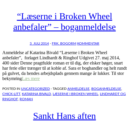
“Læserne i Broken Wheel
anbefaler” – boganmeldelse
3. JULI 2014
-
FRK. BOGORM
KOMMENTAR
Anmeldelse af Katarina Bivald “Læserne i Broken Wheel
anbefaler”, forlaget Lindhardt & Ringhof Udgivet 27. maj 2014,
400 sider Denne pragtfulde roman er til dig, der elsker bøger, snart
har ferie eller trænger til at koble af. Sara er boghandler og helt rundt
på gulvet, da hendes arbejdsplads gennem mange år lukker. Til stor
bekymring
Læs mere
POSTED IN
UNCATEGORIZED
- TAGGED
ANMELDELSE
,
BOGANMELDELSE
,
CHICK-LITT
,
KATARINA BIVALD
,
LÆSERNE I BROKEN WHEEL
,
LINDHARDT OG
RINGHOF
,
ROMAN
Sankt Hans aften