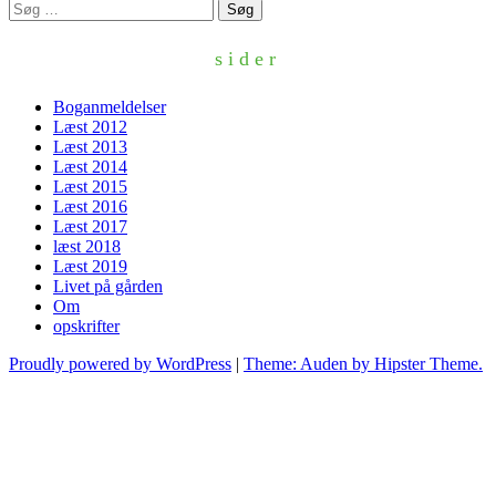
Søg
efter:
sider
Boganmeldelser
Læst 2012
Læst 2013
Læst 2014
Læst 2015
Læst 2016
Læst 2017
læst 2018
Læst 2019
Livet på gården
Om
opskrifter
Proudly powered by WordPress
|
Theme: Auden by Hipster Theme.