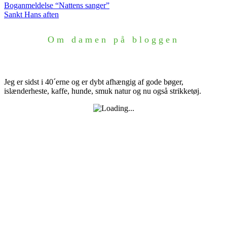
Indlægsnavigation
Boganmeldelse “Nattens sanger”
Sankt Hans aften
Om damen på bloggen
Jeg er sidst i 40´erne og er dybt afhængig af gode bøger,
islænderheste, kaffe, hunde, smuk natur og nu også strikketøj.