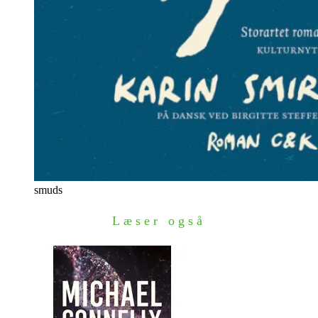
smuds
Læser også