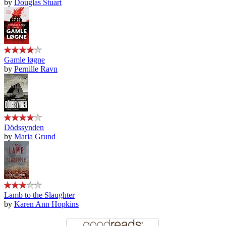
by
Douglas Stuart
Gamle løgne
by
Pernille Ravn
Dödssynden
by
Maria Grund
Lamb to the Slaughter
by
Karen Ann Hopkins