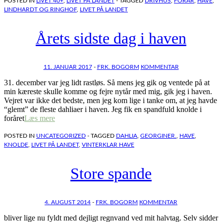
POSTED IN
LIVET 40+
,
LIVET PÅ LANDET
- TAGGED
DRIVHUS
,
FORÅR
,
HAVE
,
LINDHARDT OG RINGHOF
,
LIVET PÅ LANDET
Årets sidste dag i haven
11. JANUAR 2017
-
FRK. BOGORM
KOMMENTAR
31. december var jeg lidt rastløs. Så mens jeg gik og ventede på at
min kæreste skulle komme og fejre nytår med mig, gik jeg i haven.
Vejret var ikke det bedste, men jeg kom lige i tanke om, at jeg havde
“glemt” de fleste dahliaer i haven. Jeg fik en spandfuld knolde i
foråret
Læs mere
POSTED IN
UNCATEGORIZED
- TAGGED
DAHLIA
,
GEORGINER.
,
HAVE
,
KNOLDE
,
LIVET PÅ LANDET
,
VINTERKLAR HAVE
Store spande
4. AUGUST 2014
-
FRK. BOGORM
KOMMENTAR
bliver lige nu fyldt med dejligt regnvand ved mit halvtag. Selv sidder