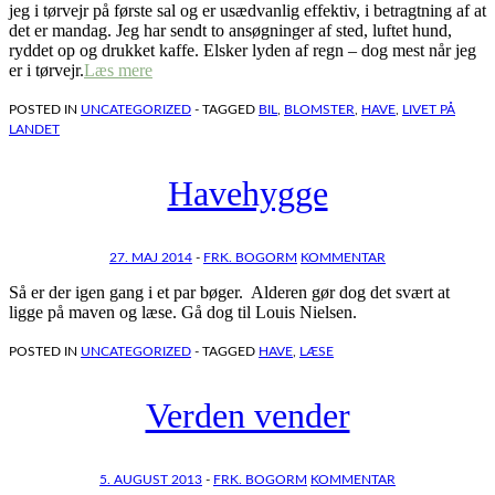
jeg i tørvejr på første sal og er usædvanlig effektiv, i betragtning af at
det er mandag. Jeg har sendt to ansøgninger af sted, luftet hund,
ryddet op og drukket kaffe. Elsker lyden af regn – dog mest når jeg
er i tørvejr.
Læs mere
POSTED IN
UNCATEGORIZED
- TAGGED
BIL
,
BLOMSTER
,
HAVE
,
LIVET PÅ
LANDET
Havehygge
27. MAJ 2014
-
FRK. BOGORM
KOMMENTAR
Så er der igen gang i et par bøger. Alderen gør dog det svært at
ligge på maven og læse. Gå dog til Louis Nielsen.
POSTED IN
UNCATEGORIZED
- TAGGED
HAVE
,
LÆSE
Verden vender
5. AUGUST 2013
-
FRK. BOGORM
KOMMENTAR