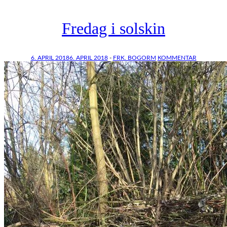
Fredag i solskin
6. APRIL 2018
6. APRIL 2018
-
FRK. BOGORM
KOMMENTAR