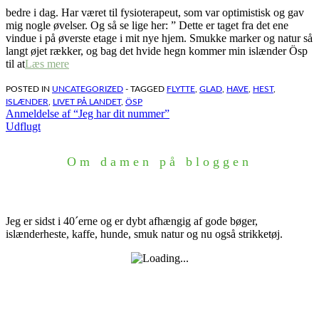
bedre i dag. Har været til fysioterapeut, som var optimistisk og gav
mig nogle øvelser. Og så se lige her: ” Dette er taget fra det ene
vindue i på øverste etage i mit nye hjem. Smukke marker og natur så
langt øjet rækker, og bag det hvide hegn kommer min islænder Ösp
til at
Læs mere
POSTED IN
UNCATEGORIZED
- TAGGED
FLYTTE
,
GLAD
,
HAVE
,
HEST
,
ISLÆNDER
,
LIVET PÅ LANDET
,
ÖSP
Indlægsnavigation
Anmeldelse af “Jeg har dit nummer”
Udflugt
Om damen på bloggen
Jeg er sidst i 40´erne og er dybt afhængig af gode bøger,
islænderheste, kaffe, hunde, smuk natur og nu også strikketøj.