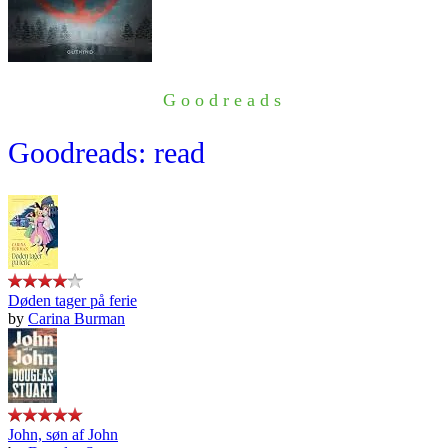
Goodreads
Goodreads: read
Døden tager på ferie
by
Carina Burman
John, søn af John