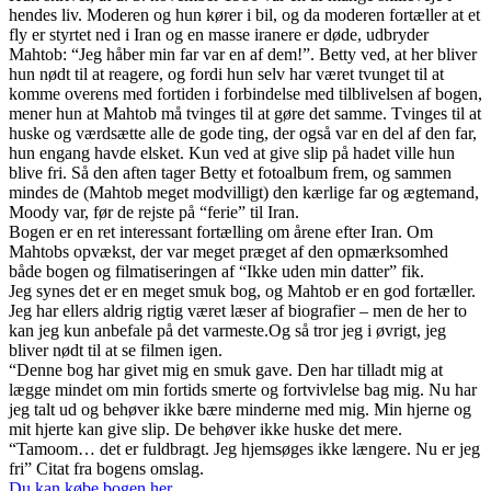
hendes liv. Moderen og hun kører i bil, og da moderen fortæller at et
fly er styrtet ned i Iran og en masse iranere er døde, udbryder
Mahtob: “Jeg håber min far var en af dem!”. Betty ved, at her bliver
hun nødt til at reagere, og fordi hun selv har været tvunget til at
komme overens med fortiden i forbindelse med tilblivelsen af bogen,
mener hun at Mahtob må tvinges til at gøre det samme. Tvinges til at
huske og værdsætte alle de gode ting, der også var en del af den far,
hun engang havde elsket. Kun ved at give slip på hadet ville hun
blive fri. Så den aften tager Betty et fotoalbum frem, og sammen
mindes de (Mahtob meget modvilligt) den kærlige far og ægtemand,
Moody var, før de rejste på “ferie” til Iran.
Bogen er en ret interessant fortælling om årene efter Iran. Om
Mahtobs opvækst, der var meget præget af den opmærksomhed
både bogen og filmatiseringen af “Ikke uden min datter” fik.
Jeg synes det er en meget smuk bog, og Mahtob er en god fortæller.
Jeg har ellers aldrig rigtig været læser af biografier – men de her to
kan jeg kun anbefale på det varmeste.Og så tror jeg i øvrigt, jeg
bliver nødt til at se filmen igen.
“Denne bog har givet mig en smuk gave. Den har tilladt mig at
lægge mindet om min fortids smerte og fortvivlelse bag mig. Nu har
jeg talt ud og behøver ikke bære minderne med mig. Min hjerne og
mit hjerte kan give slip. De behøver ikke huske det mere.
“Tamoom… det er fuldbragt. Jeg hjemsøges ikke længere. Nu er jeg
fri” Citat fra bogens omslag.
Du kan købe bogen her