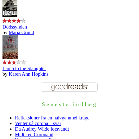
Dödssynden
by
Maria Grund
Lamb to the Slaughter
by
Karen Ann Hopkins
Seneste indlæg
Refleksioner fra en halvgammel krage
Venter på corona – svar
Da Audrey Wilde forsvandt
Midt i en Coronatid