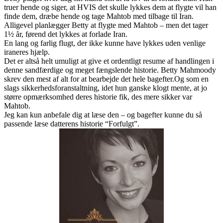
truer hende og siger, at HVIS det skulle lykkes dem at flygte vil han
finde dem, dræbe hende og tage Mahtob med tilbage til Iran.
Alligevel planlægger Betty at flygte med Mahtob – men det tager
1½ år, førend det lykkes at forlade Iran.
En lang og farlig flugt, der ikke kunne have lykkes uden venlige
iraneres hjælp.
Det er altså helt umuligt at give et ordentligt resume af handlingen i
denne sandfærdige og meget fængslende historie. Betty Mahmoody
skrev den mest af alt for at bearbejde det hele bagefter.Og som en
slags sikkerhedsforanstaltning, idet hun ganske klogt mente, at jo
større opmærksomhed deres historie fik, des mere sikker var
Mahtob.
Jeg kan kun anbefale dig at læse den – og bagefter kunne du så
passende læse datterens historie “Forfulgt”.