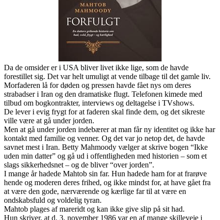
Da de omsider er i USA bliver livet ikke lige, som de havde
forestillet sig. Det var helt umuligt at vende tilbage til det gamle liv.
Morfaderen lå for døden og pressen havde fået nys om deres
strabadser i Iran og den dramatiske flugt. Telefonen kimede med
tilbud om bogkontrakter, interviews og deltagelse i TVshows.
De lever i evig frygt for at faderen skal finde dem, og det sikreste
ville være at gå under jorden.
Men at gå under jorden indebærer at man får ny identitet og ikke har
kontakt med familie og venner. Og det var jo netop det, de havde
savnet mest i Iran. Betty Mahmoody vælger at skrive bogen “Ikke
uden min datter” og gå ud i offentligheden med historien – som et
slags sikkerhedsnet – og de bliver “over jorden”.
I mange år hadede Mahtob sin far. Hun hadede ham for at frarøve
hende og moderen deres frihed, og ikke mindst for, at have gået fra
at være den gode, nærværende og kærlige far til at være en
ondskabsfuld og voldelig tyran.
Mahtob plages af mareridt og kan ikke give slip på sit had.
Hun skriver, at d. 3. november 1986 var en af mange skilleveje i