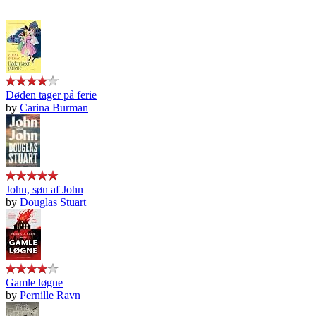
Døden tager på ferie
by
Carina Burman
John, søn af John
by
Douglas Stuart
Gamle løgne
by
Pernille Ravn