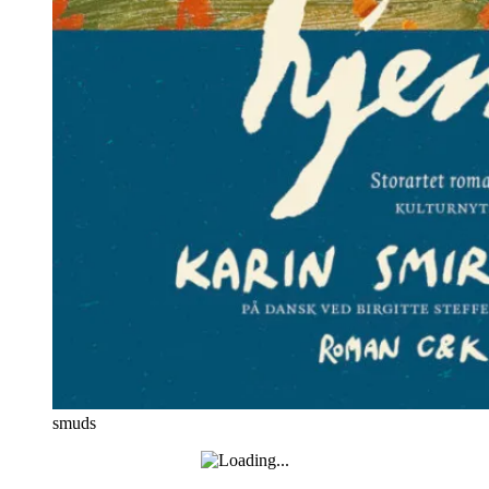
smuds