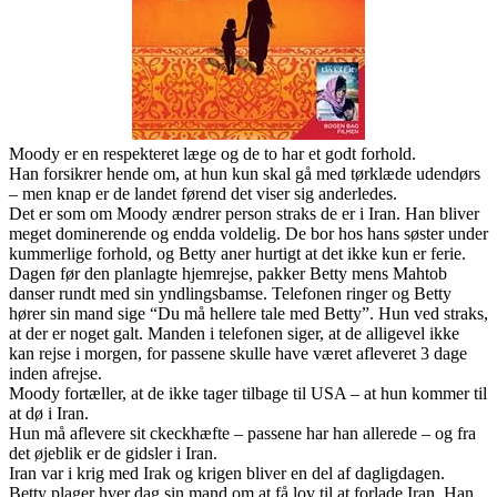
Moody er en respekteret læge og de to har et godt forhold.
Han forsikrer hende om, at hun kun skal gå med tørklæde udendørs
– men knap er de landet førend det viser sig anderledes.
Det er som om Moody ændrer person straks de er i Iran. Han bliver
meget dominerende og endda voldelig. De bor hos hans søster under
kummerlige forhold, og Betty aner hurtigt at det ikke kun er ferie.
Dagen før den planlagte hjemrejse, pakker Betty mens Mahtob
danser rundt med sin yndlingsbamse. Telefonen ringer og Betty
hører sin mand sige “Du må hellere tale med Betty”. Hun ved straks,
at der er noget galt. Manden i telefonen siger, at de alligevel ikke
kan rejse i morgen, for passene skulle have været afleveret 3 dage
inden afrejse.
Moody fortæller, at de ikke tager tilbage til USA – at hun kommer til
at dø i Iran.
Hun må aflevere sit ckeckhæfte – passene har han allerede – og fra
det øjeblik er de gidsler i Iran.
Iran var i krig med Irak og krigen bliver en del af dagligdagen.
Betty plager hver dag sin mand om at få lov til at forlade Iran. Han