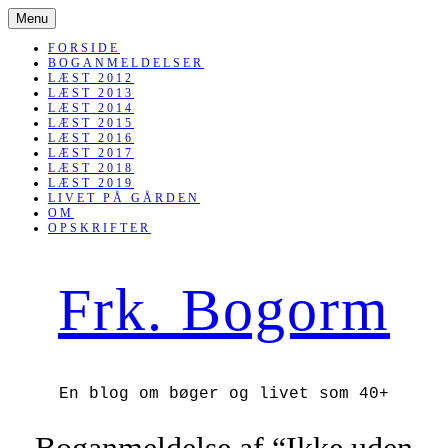
SKIP
Menu
TO
CONTENT
FORSIDE
BOGANMELDELSER
LÆST 2012
LÆST 2013
LÆST 2014
LÆST 2015
LÆST 2016
LÆST 2017
LÆST 2018
LÆST 2019
LIVET PÅ GÅRDEN
OM
OPSKRIFTER
Frk. Bogorm
En blog om bøger og livet som 40+
Boganmeldelse af “Ikke uden