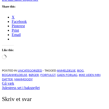
Share this:
X
Facebook
Pinterest
Print
Email
Like this:
Loading…
POSTED IN
UNCATEGORIZED
- TAGGED
ANMELDELSE
,
BOG
,
BOGANMELDELSE
,
BØGER
,
FORFULGT
,
GADS FORLAG
,
IKKE UDEN MIN
DATTER
,
MAHMOODY
Indlægsnavigation
Gå væk
Julestress set i bakspejlet
Skriv et svar