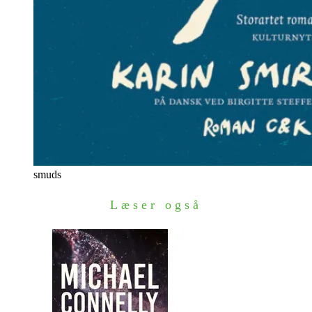
smuds
Læser også