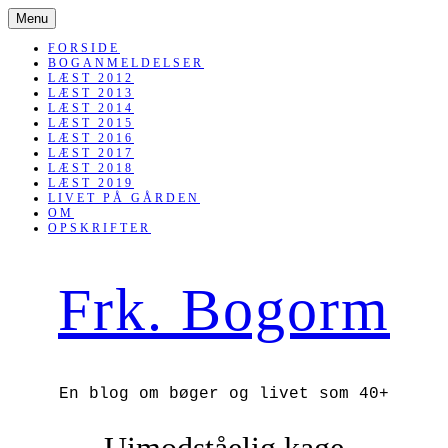
SKIP
Menu
TO
CONTENT
FORSIDE
BOGANMELDELSER
LÆST 2012
LÆST 2013
LÆST 2014
LÆST 2015
LÆST 2016
LÆST 2017
LÆST 2018
LÆST 2019
LIVET PÅ GÅRDEN
OM
OPSKRIFTER
Frk. Bogorm
En blog om bøger og livet som 40+
Uimodståelig kage