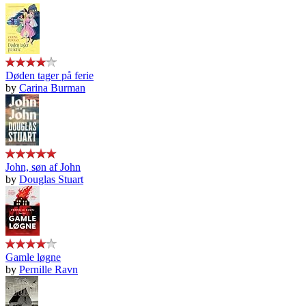
Døden tager på ferie
by
Carina Burman
John, søn af John
by
Douglas Stuart
Gamle løgne
by
Pernille Ravn