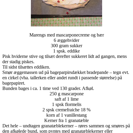
Marengs med mascarponecreme og bær
6 æggehvider
300 gram sukker
1 spsk. eddike
Pisk hviderne stive og tilsæt derefter sukkeret lidt ad gangen, mens
der stadig piskes.
Til sidst tilsættes eddiken.
Smør æggemassen ud på bageparpirsdækket bradepande – tegn evt.
en cirkel (vha. tallerken eller andet rundt i passende størrelse) på
bagepapiret.
Bunden bages i ca. 1 time ved 130 grader. Afkøl.
250 g mascarpone
saft af 1 lime
1 spsk flormelis
2 spsk cremefraiche 18 %
korn af 1 vanillestang
Kerner fra 1 granatæble
Det hele – undtagen granatæblekerner – røres sammen og smøres på
den afkølede bund, som pyntes med granatæblekerner eller