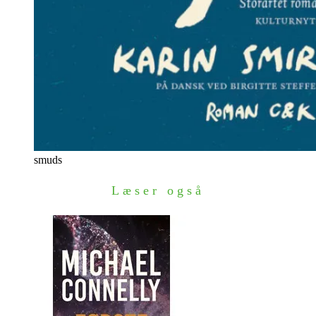
smuds
Læser også