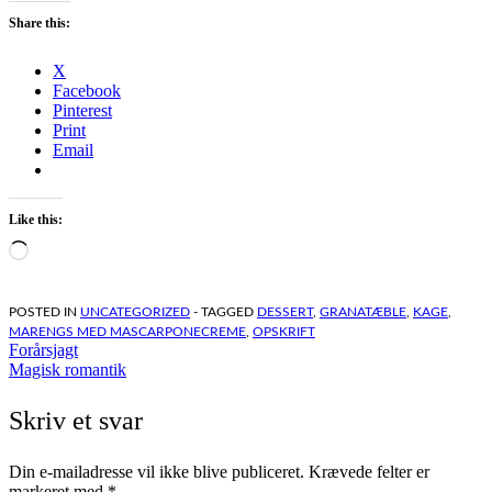
Share this:
X
Facebook
Pinterest
Print
Email
Like this:
Loading…
POSTED IN
UNCATEGORIZED
- TAGGED
DESSERT
,
GRANATÆBLE
,
KAGE
,
MARENGS MED MASCARPONECREME
,
OPSKRIFT
Indlægsnavigation
Forårsjagt
Magisk romantik
Skriv et svar
Din e-mailadresse vil ikke blive publiceret.
Krævede felter er
markeret med
*