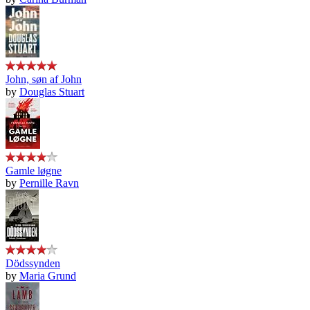
John, søn af John
by
Douglas Stuart
Gamle løgne
by
Pernille Ravn
Dödssynden
by
Maria Grund