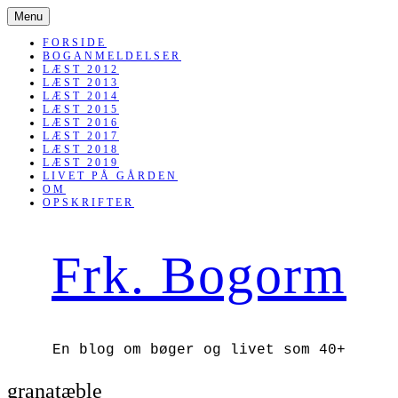
SKIP
Menu
TO
CONTENT
FORSIDE
BOGANMELDELSER
LÆST 2012
LÆST 2013
LÆST 2014
LÆST 2015
LÆST 2016
LÆST 2017
LÆST 2018
LÆST 2019
LIVET PÅ GÅRDEN
OM
OPSKRIFTER
Frk. Bogorm
En blog om bøger og livet som 40+
granatæble