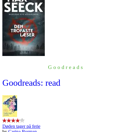
Goodreads
Goodreads: read
Døden tager på ferie
by
Carina Burman