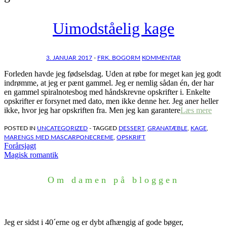
Uimodståelig kage
3. JANUAR 2017
-
FRK. BOGORM
KOMMENTAR
Forleden havde jeg fødselsdag. Uden at røbe for meget kan jeg godt
indrømme, at jeg er pænt gammel. Jeg er nemlig sådan én, der har
en gammel spiralnotesbog med håndskrevne opskrifter i. Enkelte
opskrifter er forsynet med dato, men ikke denne her. Jeg aner heller
ikke, hvor jeg har opskriften fra. Men jeg kan garantere
Læs mere
POSTED IN
UNCATEGORIZED
- TAGGED
DESSERT
,
GRANATÆBLE
,
KAGE
,
MARENGS MED MASCARPONECREME
,
OPSKRIFT
Indlægsnavigation
Forårsjagt
Magisk romantik
Om damen på bloggen
Jeg er sidst i 40´erne og er dybt afhængig af gode bøger,