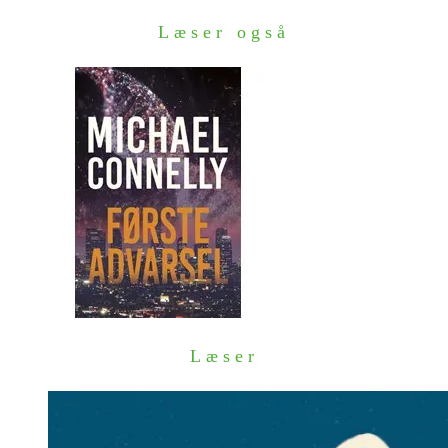
Læser også
Læser