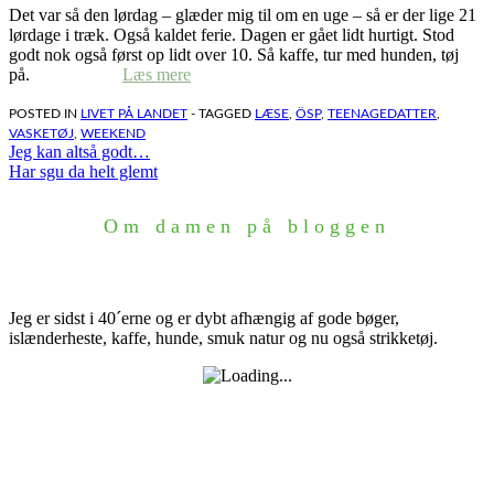
Det var så den lørdag – glæder mig til om en uge – så er der lige 21
lørdage i træk. Også kaldet ferie. Dagen er gået lidt hurtigt. Stod
godt nok også først op lidt over 10. Så kaffe, tur med hunden, tøj
på.
Læs mere
POSTED IN
LIVET PÅ LANDET
- TAGGED
LÆSE
,
ÖSP
,
TEENAGEDATTER
,
VASKETØJ
,
WEEKEND
Indlægsnavigation
Jeg kan altså godt…
Har sgu da helt glemt
Om damen på bloggen
Jeg er sidst i 40´erne og er dybt afhængig af gode bøger,
islænderheste, kaffe, hunde, smuk natur og nu også strikketøj.