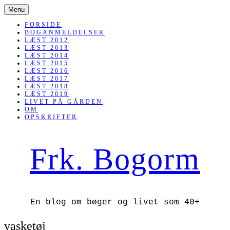
SKIP
Menu
TO
CONTENT
FORSIDE
BOGANMELDELSER
LÆST 2012
LÆST 2013
LÆST 2014
LÆST 2015
LÆST 2016
LÆST 2017
LÆST 2018
LÆST 2019
LIVET PÅ GÅRDEN
OM
OPSKRIFTER
Frk. Bogorm
En blog om bøger og livet som 40+
vasketøj