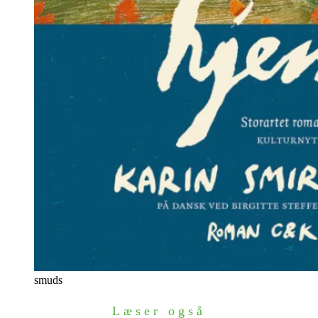
smuds
Læser også