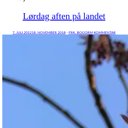
Lørdag aften på landet
7. JULI 2012
18. NOVEMBER 2018
-
FRK. BOGORM
KOMMENTAR