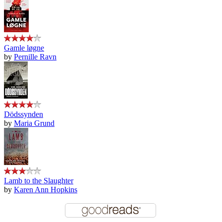
Gamle løgne
by
Pernille Ravn
Dödssynden
by
Maria Grund
Lamb to the Slaughter
by
Karen Ann Hopkins