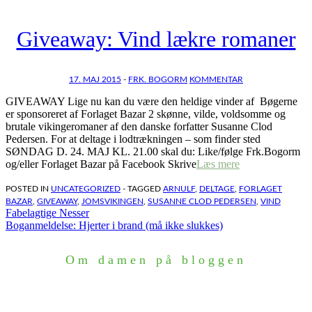
Giveaway: Vind lækre romaner
17. MAJ 2015
-
FRK. BOGORM
KOMMENTAR
GIVEAWAY Lige nu kan du være den heldige vinder af Bøgerne
er sponsoreret af Forlaget Bazar 2 skønne, vilde, voldsomme og
brutale vikingeromaner af den danske forfatter Susanne Clod
Pedersen. For at deltage i lodtrækningen – som finder sted
SØNDAG D. 24. MAJ KL. 21.00 skal du: Like/følge Frk.Bogorm
og/eller Forlaget Bazar på Facebook Skrive
Læs mere
POSTED IN
UNCATEGORIZED
- TAGGED
ARNULF
,
DELTAGE
,
FORLAGET
BAZAR
,
GIVEAWAY
,
JOMSVIKINGEN
,
SUSANNE CLOD PEDERSEN
,
VIND
Indlægsnavigation
Fabelagtige Nesser
Boganmeldelse: Hjerter i brand (må ikke slukkes)
Om damen på bloggen