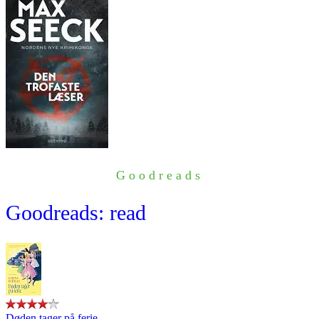
Goodreads
Goodreads: read
Døden tager på ferie