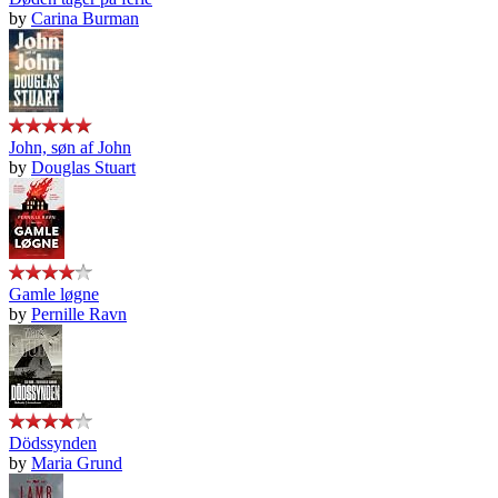
by
Carina Burman
John, søn af John
by
Douglas Stuart
Gamle løgne
by
Pernille Ravn
Dödssynden
by
Maria Grund