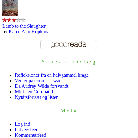
Lamb to the Slaughter
by
Karen Ann Hopkins
Seneste indlæg
Refleksioner fra en halvgammel krage
Venter på corona – svar
Da Audrey Wilde forsvandt
Midt i en Coronatid
Nytårsfortsæt og lister
Meta
Log ind
Indlægsfeed
Kommentarfeed