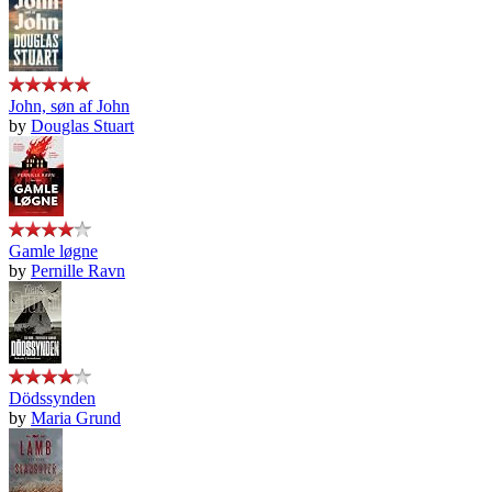
John, søn af John
by
Douglas Stuart
Gamle løgne
by
Pernille Ravn
Dödssynden
by
Maria Grund