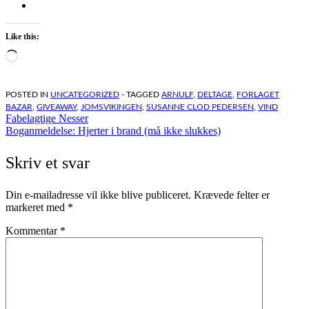
Like this:
Loading…
POSTED IN
UNCATEGORIZED
- TAGGED
ARNULF
,
DELTAGE
,
FORLAGET
BAZAR
,
GIVEAWAY
,
JOMSVIKINGEN
,
SUSANNE CLOD PEDERSEN
,
VIND
Indlægsnavigation
Fabelagtige Nesser
Boganmeldelse: Hjerter i brand (må ikke slukkes)
Skriv et svar
Din e-mailadresse vil ikke blive publiceret.
Krævede felter er
markeret med
*
Kommentar
*