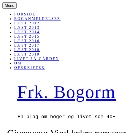
SKIP
Menu
TO
CONTENT
FORSIDE
BOGANMELDELSER
LÆST 2012
LÆST 2013
LÆST 2014
LÆST 2015
LÆST 2016
LÆST 2017
LÆST 2018
LÆST 2019
LIVET PÅ GÅRDEN
OM
OPSKRIFTER
Frk. Bogorm
En blog om bøger og livet som 40+
Giveaway: Vind lækre romaner