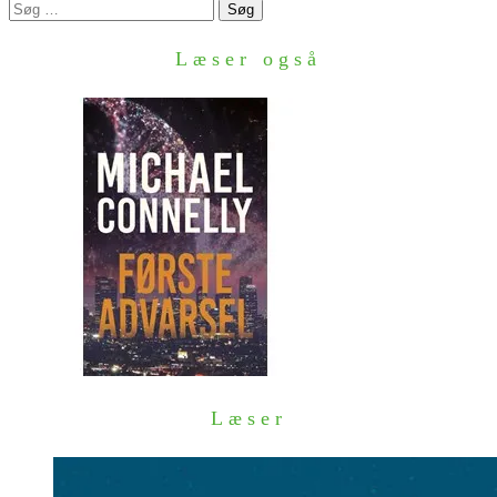
Søg
efter:
Læser også
Læser