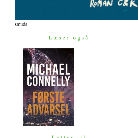
smuds
Læser også
Lytter til