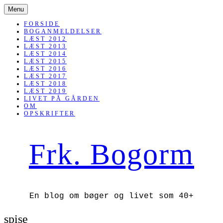
SKIP
Menu
TO
CONTENT
FORSIDE
BOGANMELDELSER
LÆST 2012
LÆST 2013
LÆST 2014
LÆST 2015
LÆST 2016
LÆST 2017
LÆST 2018
LÆST 2019
LIVET PÅ GÅRDEN
OM
OPSKRIFTER
Frk. Bogorm
En blog om bøger og livet som 40+
spise