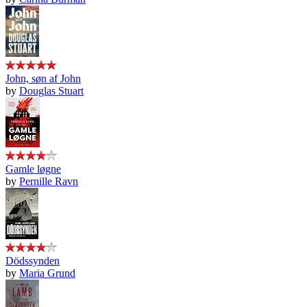
John, søn af John
by
Douglas Stuart
Gamle løgne
by
Pernille Ravn
Dödssynden
by
Maria Grund