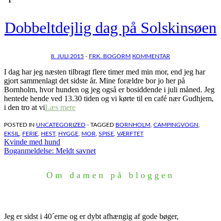
Dobbeltdejlig dag på Solskinsøen
8. JULI 2015
-
FRK. BOGORM
KOMMENTAR
I dag har jeg næsten tilbragt flere timer med min mor, end jeg har
gjort sammenlagt det sidste år. Mine forældre bor jo her på
Bornholm, hvor hunden og jeg også er bosiddende i juli måned. Jeg
hentede hende ved 13.30 tiden og vi kørte til en café nær Gudhjem,
i den tro at vi
Læs mere
POSTED IN
UNCATEGORIZED
- TAGGED
BORNHOLM
,
CAMPINGVOGN
,
EKSIL
,
FERIE
,
HEST
,
HYGGE
,
MOR
,
SPISE
,
VÆRFTET
Indlægsnavigation
Kvinde med hund
Boganmeldelse: Meldt savnet
Om damen på bloggen
Jeg er sidst i 40´erne og er dybt afhængig af gode bøger,