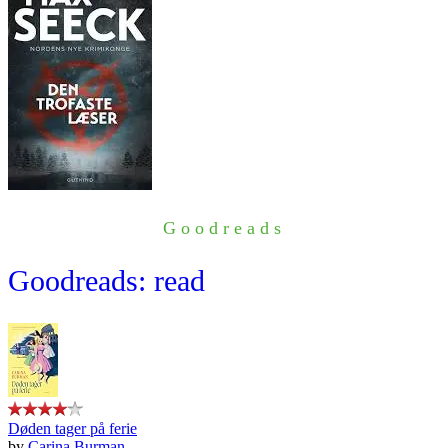
Goodreads
Goodreads: read
Døden tager på ferie
by
Carina Burman