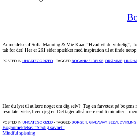
Bo
Anmeldelse af Sofia Manning & Mie Kaae “Hvad vil du virkelig”, forl
tak for det! Her er 261 sider spækket med inspiration til at finde neto
POSTED IN
UNCATEGORIZED
- TAGGED
BOGANMELDELSE
,
DRØMME
,
LINDH
Har du lyst til at lære noget om dig selv? Tag en farvetest på bogens
resultatet viste, hvem jeg er. Det tager altså mere end ti minutter – me
POSTED IN
UNCATEGORIZED
- TAGGED
BORGEN
,
GIVEAWAY
,
SELVUDVIKLING
Indlægsnavigation
Boganmeldelse: “Stadig savnet”
Mindful spisning