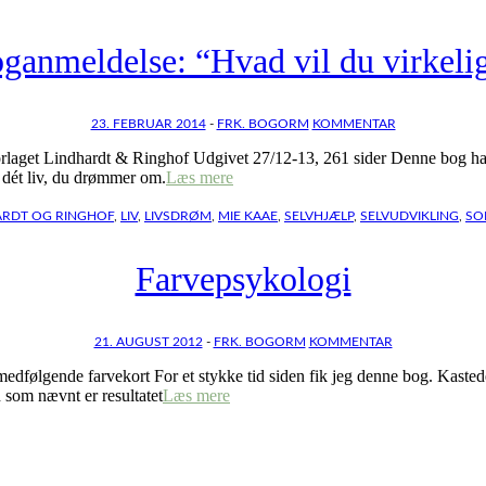
ganmeldelse: “Hvad vil du virkeli
23. FEBRUAR 2014
-
FRK. BOGORM
KOMMENTAR
aget Lindhardt & Ringhof Udgivet 27/12-13, 261 sider Denne bog har t
p dét liv, du drømmer om.
Læs mere
ARDT OG RINGHOF
,
LIV
,
LIVSDRØM
,
MIE KAAE
,
SELVHJÆLP
,
SELVUDVIKLING
,
SO
Farvepsykologi
21. AUGUST 2012
-
FRK. BOGORM
KOMMENTAR
 medfølgende farvekort For et stykke tid siden fik jeg denne bog. Kast
n som nævnt er resultatet
Læs mere