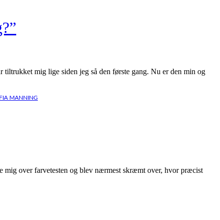
g?”
iltrukket mig lige siden jeg så den første gang. Nu er den min og
FIA MANNING
ede mig over farvetesten og blev nærmest skræmt over, hvor præcist