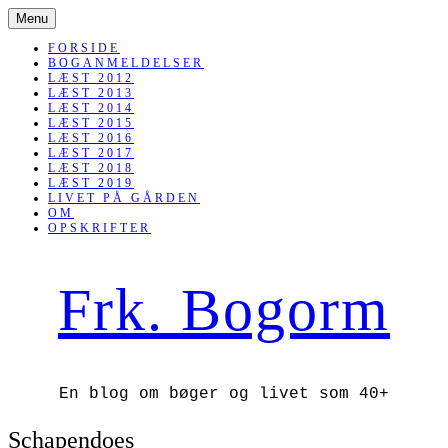
SKIP
Menu
TO
CONTENT
FORSIDE
BOGANMELDELSER
LÆST 2012
LÆST 2013
LÆST 2014
LÆST 2015
LÆST 2016
LÆST 2017
LÆST 2018
LÆST 2019
LIVET PÅ GÅRDEN
OM
OPSKRIFTER
Frk. Bogorm
En blog om bøger og livet som 40+
Schapendoes