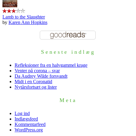
Lamb to the Slaughter
by
Karen Ann Hopkins
Seneste indlæg
Refleksioner fra en halvgammel krage
Venter på corona – svar
Da Audrey Wilde forsvandt
Midt i en Coronatid
Nytårsfortsæt og lister
Meta
Log ind
Indlægsfeed
Kommentarfeed
WordPress.org