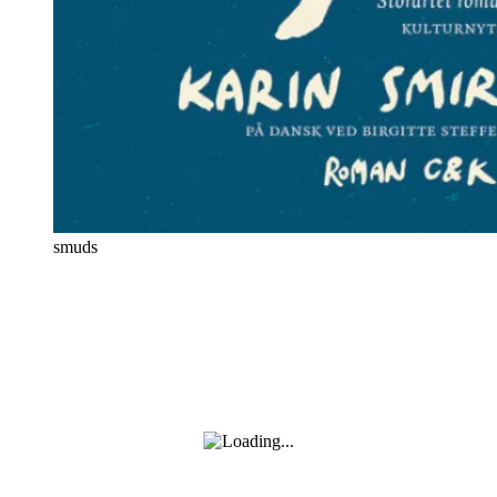
smuds