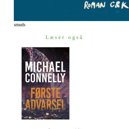
smuds
Læser også