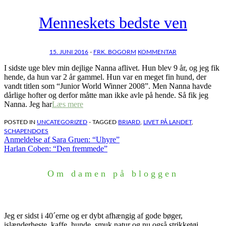
Menneskets bedste ven
15. JUNI 2016
-
FRK. BOGORM
KOMMENTAR
I sidste uge blev min dejlige Nanna aflivet. Hun blev 9 år, og jeg fik
hende, da hun var 2 år gammel. Hun var en meget fin hund, der
vandt titlen som “Junior World Winner 2008”. Men Nanna havde
dårlige hofter og derfor måtte man ikke avle på hende. Så fik jeg
Nanna. Jeg har
Læs mere
POSTED IN
UNCATEGORIZED
- TAGGED
BRIARD
,
LIVET PÅ LANDET
,
SCHAPENDOES
Indlægsnavigation
Anmeldelse af Sara Gruen: “Uhyre”
Harlan Coben: “Den fremmede”
Om damen på bloggen
Jeg er sidst i 40´erne og er dybt afhængig af gode bøger,
islænderheste, kaffe, hunde, smuk natur og nu også strikketøj.