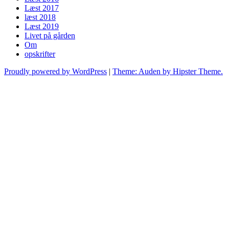
Læst 2017
læst 2018
Læst 2019
Livet på gården
Om
opskrifter
Proudly powered by WordPress
|
Theme: Auden by Hipster Theme.