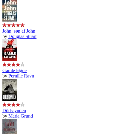
John, søn af John
by
Douglas Stuart
Gamle løgne
by
Pernille Ravn
Dödssynden
by
Maria Grund