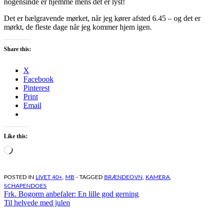
nogensinde er hjemme mens det er lyst!
Det er bælgravende mørket, når jeg kører afsted 6.45 – og det er
mørkt, de fleste dage når jeg kommer hjem igen.
Share this:
X
Facebook
Pinterest
Print
Email
Like this:
Loading…
POSTED IN
LIVET 40+
,
MB
- TAGGED
BRÆNDEOVN
,
KAMERA
,
SCHAPENDOES
Indlægsnavigation
Frk. Bogorm anbefaler: En lille god gerning
Til helvede med julen