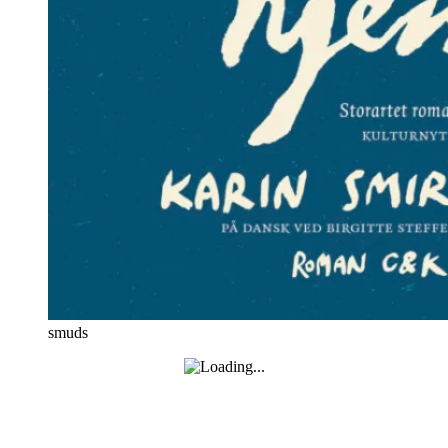
smuds