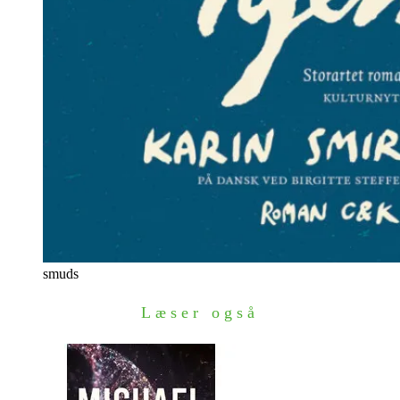
smuds
Læser også