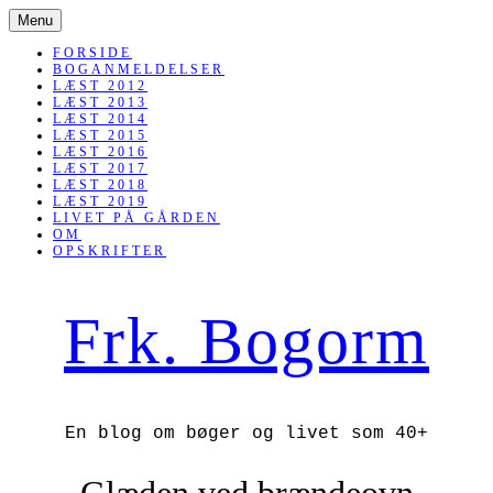
SKIP
Menu
TO
CONTENT
FORSIDE
BOGANMELDELSER
LÆST 2012
LÆST 2013
LÆST 2014
LÆST 2015
LÆST 2016
LÆST 2017
LÆST 2018
LÆST 2019
LIVET PÅ GÅRDEN
OM
OPSKRIFTER
Frk. Bogorm
En blog om bøger og livet som 40+
Glæden ved brændeovn