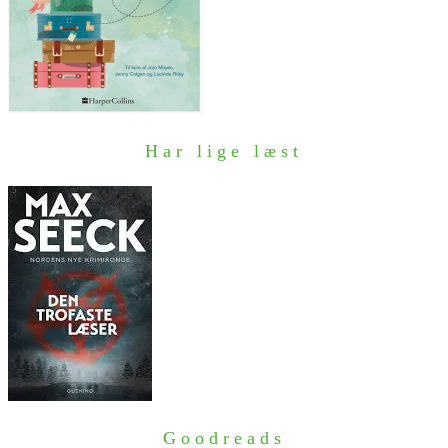
Har lige læst
Goodreads