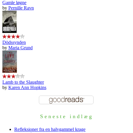
Gamle løgne
by
Pernille Ravn
Dödssynden
by
Maria Grund
Lamb to the Slaughter
by
Karen Ann Hopkins
Seneste indlæg
Refleksioner fra en halvgammel krage