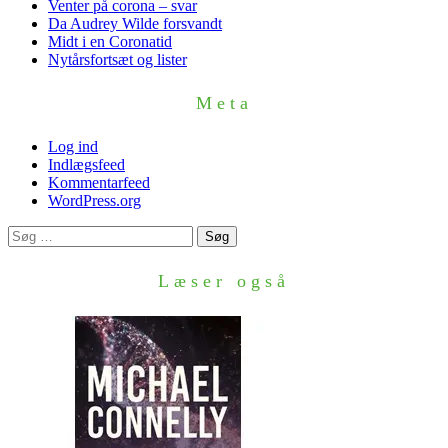
Venter på corona – svar
Da Audrey Wilde forsvandt
Midt i en Coronatid
Nytårsfortsæt og lister
Meta
Log ind
Indlægsfeed
Kommentarfeed
WordPress.org
Søg
efter:
Læser også