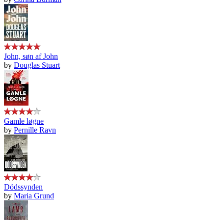
John, søn af John
by
Douglas Stuart
Gamle løgne
by
Pernille Ravn
Dödssynden
by
Maria Grund