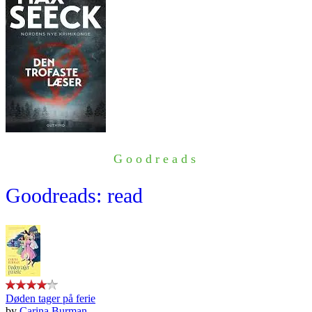
Goodreads
Goodreads: read
Døden tager på ferie
by
Carina Burman