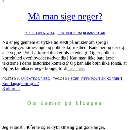
Må man sige neger?
7. OKTOBER 2014
-
FRK. BOGORM
KOMMENTAR
Nu er jeg gennem et stykke tid stødt på artikler om sprog i
børnebøger/børnesange og politisk korrekthed. Både her og der og
alle vegne. Politisk korrekthed er pissekedeligt! Og er politisk
korrekthed overhovedet nødvendig? Kan man ikke bare læse
teksterne i deres historiske kontekst? Og kan alle børn ikke forstå, at
Pippis far altså er negerkonge, fordi
Læs mere
POSTED IN
UNCATEGORIZED
- TAGGED
NEGER
,
PIPPI
,
POLITISK KORREKT
Indlægsnavigation
Søndagsgenbrug #2
Kulturnat
Om damen på bloggen
Jeg er sidst i 40´erne og er dybt afhængig af gode bøger,