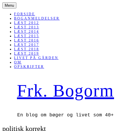
SKIP
Menu
TO
CONTENT
FORSIDE
BOGANMELDELSER
LÆST 2012
LÆST 2013
LÆST 2014
LÆST 2015
LÆST 2016
LÆST 2017
LÆST 2018
LÆST 2019
LIVET PÅ GÅRDEN
OM
OPSKRIFTER
Frk. Bogorm
En blog om bøger og livet som 40+
politisk korrekt