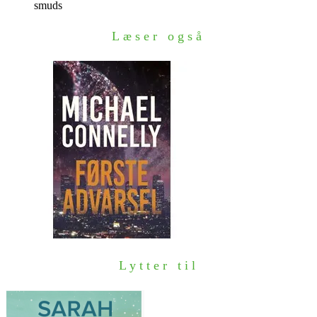
smuds
Læser også
Lytter til