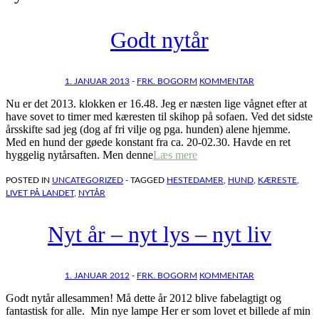
Godt nytår
1. JANUAR 2013
-
FRK. BOGORM
KOMMENTAR
Nu er det 2013. klokken er 16.48. Jeg er næsten lige vågnet efter at
have sovet to timer med kæresten til skihop på sofaen. Ved det sidste
årsskifte sad jeg (dog af fri vilje og pga. hunden) alene hjemme.
Med en hund der gøede konstant fra ca. 20-02.30. Havde en ret
hyggelig nytårsaften. Men denne
Læs mere
POSTED IN
UNCATEGORIZED
- TAGGED
HESTEDAMER
,
HUND
,
KÆRESTE
,
LIVET PÅ LANDET
,
NYTÅR
Nyt år – nyt lys – nyt liv
1. JANUAR 2012
-
FRK. BOGORM
KOMMENTAR
Godt nytår allesammen! Må dette år 2012 blive fabelagtigt og
fantastisk for alle. Min nye lampe Her er som lovet et billede af min