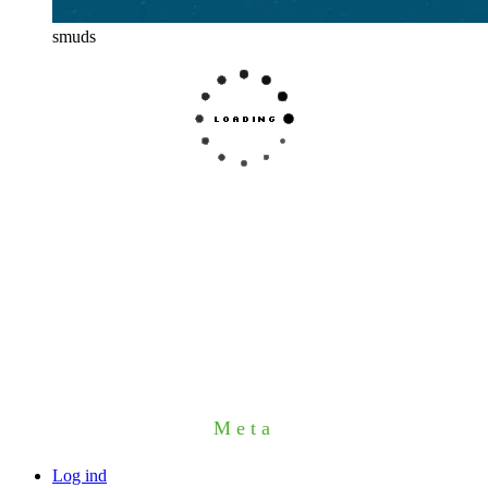
smuds
Meta
Log ind