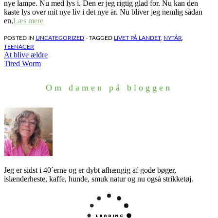
nye lampe. Nu med lys i. Den er jeg rigtig glad for. Nu kan den
kaste lys over mit nye liv i det nye år. Nu bliver jeg nemlig sådan
en,
Læs mere
POSTED IN
UNCATEGORIZED
- TAGGED
LIVET PÅ LANDET
,
NYTÅR
,
TEENAGER
Indlægsnavigation
At blive ældre
Tired Worm
Om damen på bloggen
Jeg er sidst i 40´erne og er dybt afhængig af gode bøger,
islænderheste, kaffe, hunde, smuk natur og nu også strikketøj.