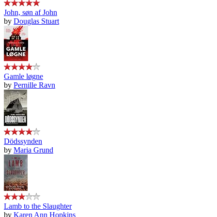
John, søn af John
by
Douglas Stuart
Gamle løgne
by
Pernille Ravn
Dödssynden
by
Maria Grund
Lamb to the Slaughter
by
Karen Ann Hopkins