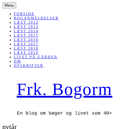
SKIP
Menu
TO
CONTENT
FORSIDE
BOGANMELDELSER
LÆST 2012
LÆST 2013
LÆST 2014
LÆST 2015
LÆST 2016
LÆST 2017
LÆST 2018
LÆST 2019
LIVET PÅ GÅRDEN
OM
OPSKRIFTER
Frk. Bogorm
En blog om bøger og livet som 40+
nytår