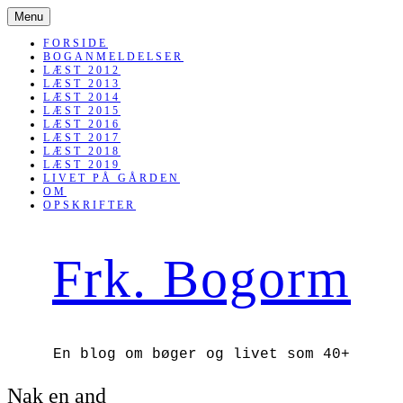
SKIP
Menu
TO
CONTENT
FORSIDE
BOGANMELDELSER
LÆST 2012
LÆST 2013
LÆST 2014
LÆST 2015
LÆST 2016
LÆST 2017
LÆST 2018
LÆST 2019
LIVET PÅ GÅRDEN
OM
OPSKRIFTER
Frk. Bogorm
En blog om bøger og livet som 40+
Nak en and