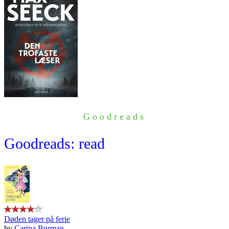
Goodreads
Goodreads: read
Døden tager på ferie
by
Carina Burman