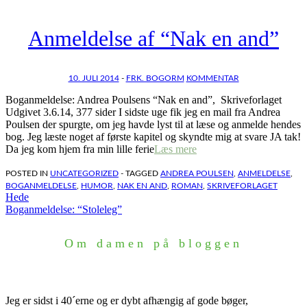
Anmeldelse af “Nak en and”
10. JULI 2014
-
FRK. BOGORM
KOMMENTAR
Boganmeldelse: Andrea Poulsens “Nak en and”, Skriveforlaget
Udgivet 3.6.14, 377 sider I sidste uge fik jeg en mail fra Andrea
Poulsen der spurgte, om jeg havde lyst til at læse og anmelde hendes
bog. Jeg læste noget af første kapitel og skyndte mig at svare JA tak!
Da jeg kom hjem fra min lille ferie
Læs mere
POSTED IN
UNCATEGORIZED
- TAGGED
ANDREA POULSEN
,
ANMELDELSE
,
BOGANMELDELSE
,
HUMOR
,
NAK EN AND
,
ROMAN
,
SKRIVEFORLAGET
Indlægsnavigation
Hede
Boganmeldelse: “Stoleleg”
Om damen på bloggen
Jeg er sidst i 40´erne og er dybt afhængig af gode bøger,