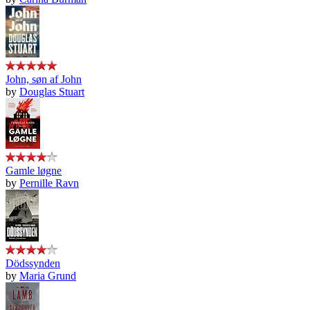
John, søn af John
by
Douglas Stuart
Gamle løgne
by
Pernille Ravn
Dödssynden
by
Maria Grund