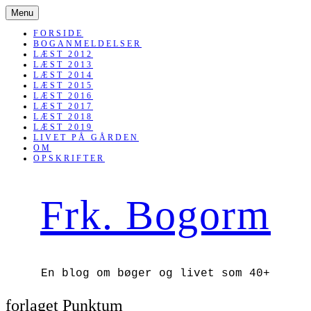
SKIP
Menu
TO
CONTENT
FORSIDE
BOGANMELDELSER
LÆST 2012
LÆST 2013
LÆST 2014
LÆST 2015
LÆST 2016
LÆST 2017
LÆST 2018
LÆST 2019
LIVET PÅ GÅRDEN
OM
OPSKRIFTER
Frk. Bogorm
En blog om bøger og livet som 40+
forlaget Punktum