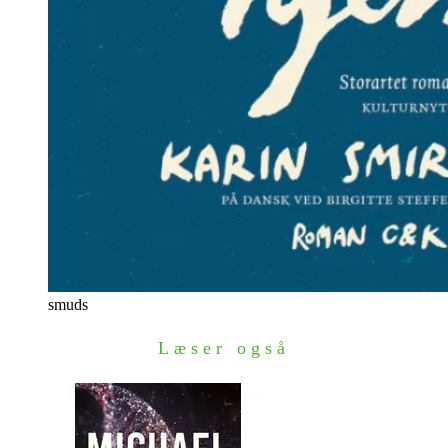
smuds
Læser også