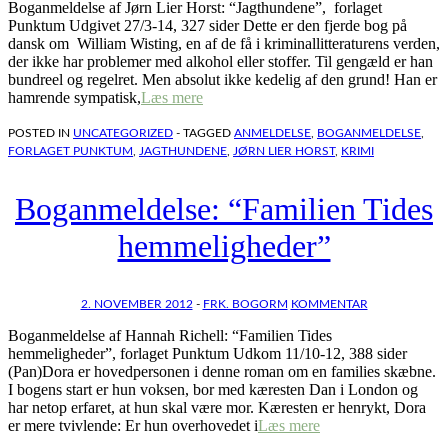
Boganmeldelse af Jørn Lier Horst: “Jagthundene”, forlaget
Punktum Udgivet 27/3-14, 327 sider Dette er den fjerde bog på
dansk om William Wisting, en af de få i kriminallitteraturens verden,
der ikke har problemer med alkohol eller stoffer. Til gengæld er han
bundreel og regelret. Men absolut ikke kedelig af den grund! Han er
hamrende sympatisk,
Læs mere
POSTED IN
UNCATEGORIZED
- TAGGED
ANMELDELSE
,
BOGANMELDELSE
,
FORLAGET PUNKTUM
,
JAGTHUNDENE
,
JØRN LIER HORST
,
KRIMI
Boganmeldelse: “Familien Tides
hemmeligheder”
2. NOVEMBER 2012
-
FRK. BOGORM
KOMMENTAR
Boganmeldelse af Hannah Richell: “Familien Tides
hemmeligheder”, forlaget Punktum Udkom 11/10-12, 388 sider
(Pan)Dora er hovedpersonen i denne roman om en families skæbne.
I bogens start er hun voksen, bor med kæresten Dan i London og
har netop erfaret, at hun skal være mor. Kæresten er henrykt, Dora
er mere tvivlende: Er hun overhovedet i
Læs mere