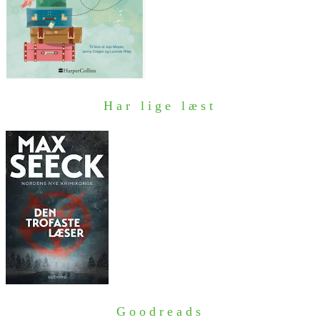
Har lige læst
Goodreads