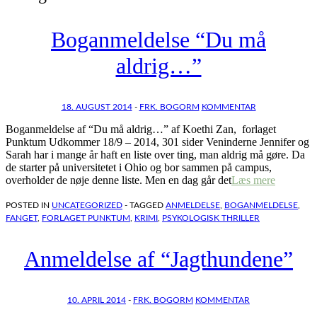
Boganmeldelse “Du må
aldrig…”
18. AUGUST 2014
-
FRK. BOGORM
KOMMENTAR
Boganmeldelse af “Du må aldrig…” af Koethi Zan, forlaget
Punktum Udkommer 18/9 – 2014, 301 sider Veninderne Jennifer og
Sarah har i mange år haft en liste over ting, man aldrig må gøre. Da
de starter på universitetet i Ohio og bor sammen på campus,
overholder de nøje denne liste. Men en dag går det
Læs mere
POSTED IN
UNCATEGORIZED
- TAGGED
ANMELDELSE
,
BOGANMELDELSE
,
FANGET
,
FORLAGET PUNKTUM
,
KRIMI
,
PSYKOLOGISK THRILLER
Anmeldelse af “Jagthundene”
10. APRIL 2014
-
FRK. BOGORM
KOMMENTAR