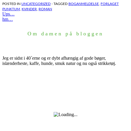
POSTED IN
UNCATEGORIZED
- TAGGED
BOGANMELDELSE
,
FORLAGET
PUNKTUM
,
KVINDER
,
ROMAN
Indlægsnavigation
Ups…
hm…
Om damen på bloggen
Jeg er sidst i 40´erne og er dybt afhængig af gode bøger,
islænderheste, kaffe, hunde, smuk natur og nu også strikketøj.