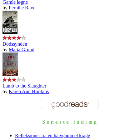
Gamle løgne
by
Pernille Ravn
Dödssynden
by
Maria Grund
Lamb to the Slaughter
by
Karen Ann Hopkins
Seneste indlæg
Refleksioner fra en halvgammel krage