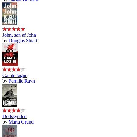
John, søn af John
by
Douglas Stuart
Gamle løgne
by
Pernille Ravn
Dödssynden
by
Maria Grund