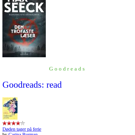
Goodreads
Goodreads: read
Døden tager på ferie
by
Carina Burman