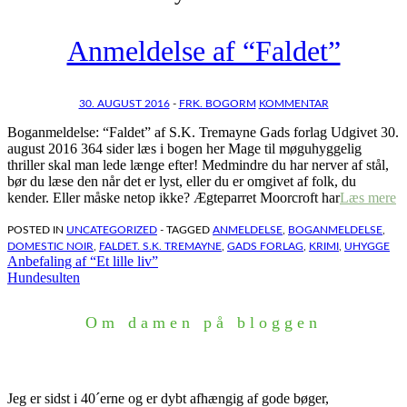
Anmeldelse af “Faldet”
30. AUGUST 2016
-
FRK. BOGORM
KOMMENTAR
Boganmeldelse: “Faldet” af S.K. Tremayne Gads forlag Udgivet 30.
august 2016 364 sider læs i bogen her Mage til møguhyggelig
thriller skal man lede længe efter! Medmindre du har nerver af stål,
bør du læse den når det er lyst, eller du er omgivet af folk, du
kender. Eller måske netop ikke? Ægteparret Moorcroft har
Læs mere
POSTED IN
UNCATEGORIZED
- TAGGED
ANMELDELSE
,
BOGANMELDELSE
,
DOMESTIC NOIR
,
FALDET. S.K. TREMAYNE
,
GADS FORLAG
,
KRIMI
,
UHYGGE
Indlægsnavigation
Anbefaling af “Et lille liv”
Hundesulten
Om damen på bloggen
Jeg er sidst i 40´erne og er dybt afhængig af gode bøger,