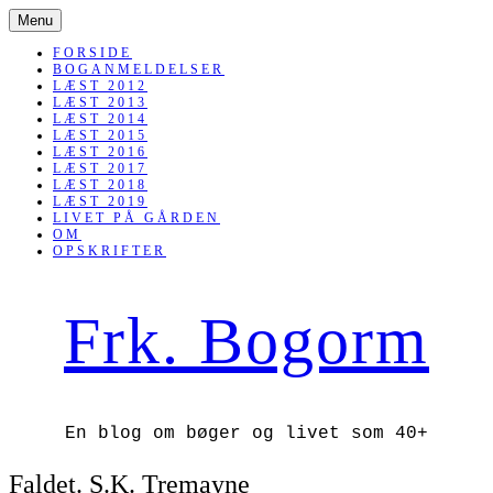
SKIP
Menu
TO
CONTENT
FORSIDE
BOGANMELDELSER
LÆST 2012
LÆST 2013
LÆST 2014
LÆST 2015
LÆST 2016
LÆST 2017
LÆST 2018
LÆST 2019
LIVET PÅ GÅRDEN
OM
OPSKRIFTER
Frk. Bogorm
En blog om bøger og livet som 40+
Faldet. S.K. Tremayne