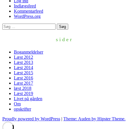
Log ind
Indlægsfeed
Kommentarfeed
WordPress.org
Søg
efter:
sider
Boganmeldelser
Læst 2012
Læst 2013
Læst 2014
Læst 2015
Læst 2016
Læst 2017
læst 2018
Læst 2019
Livet på gården
Om
opskrifter
Proudly powered by WordPress
|
Theme: Auden by Hipster Theme.