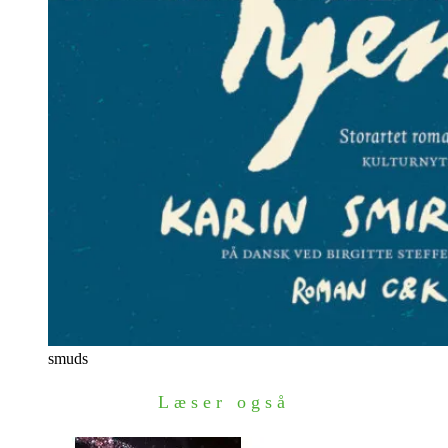
smuds
Læser også