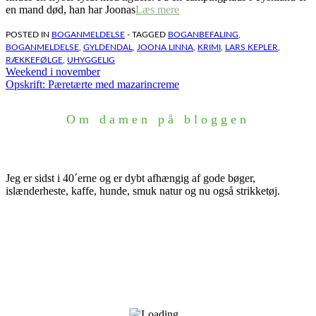
en mand død, han har Joonas
Læs mere
POSTED IN
BOGANMELDELSE
- TAGGED
BOGANBEFALING
,
BOGANMELDELSE
,
GYLDENDAL
,
JOONA LINNA
,
KRIMI
,
LARS KEPLER
,
RÆKKEFØLGE
,
UHYGGELIG
Indlægsnavigation
Weekend i november
Opskrift: Pæretærte med mazarincreme
Om damen på bloggen
Jeg er sidst i 40´erne og er dybt afhængig af gode bøger,
islænderheste, kaffe, hunde, smuk natur og nu også strikketøj.