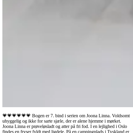
💗💗💗💗💗💗 Bogen er 7. bind i serien om Joona Linna. Voldsomt
uhyggelig og ikke for sarte sjæle, der er alene hjemme i mørket.
Joona Linna er prøveløsladt og atter på fri fod. I en lejlighed i Oslo
findes en fryser fyldt med ligdele. På en campingplads i Tyskland er