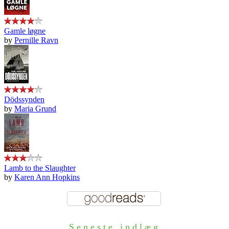
Gamle løgne
by
Pernille Ravn
Dödssynden
by
Maria Grund
Lamb to the Slaughter
by
Karen Ann Hopkins
Seneste indlæg