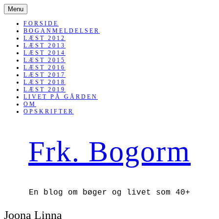
SKIP
Menu
TO
CONTENT
FORSIDE
BOGANMELDELSER
LÆST 2012
LÆST 2013
LÆST 2014
LÆST 2015
LÆST 2016
LÆST 2017
LÆST 2018
LÆST 2019
LIVET PÅ GÅRDEN
OM
OPSKRIFTER
Frk. Bogorm
En blog om bøger og livet som 40+
Joona Linna