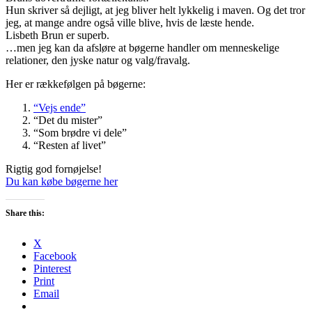
Hun skriver så dejligt, at jeg bliver helt lykkelig i maven. Og det tror
jeg, at mange andre også ville blive, hvis de læste hende.
Lisbeth Brun er superb.
…men jeg kan da afsløre at bøgerne handler om menneskelige
relationer, den jyske natur og valg/fravalg.
Her er rækkefølgen på bøgerne:
“Vejs ende”
“Det du mister”
“Som brødre vi dele”
“Resten af livet”
Rigtig god fornøjelse!
Du kan købe bøgerne her
Share this:
X
Facebook
Pinterest
Print
Email