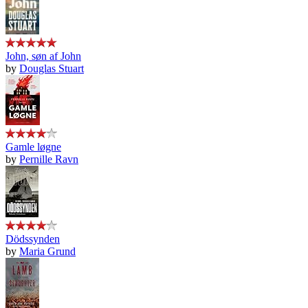
John, søn af John
by
Douglas Stuart
Gamle løgne
by
Pernille Ravn
Dödssynden
by
Maria Grund