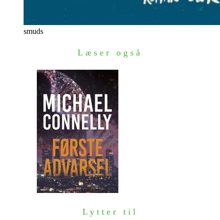
smuds
Læser også
Lytter til