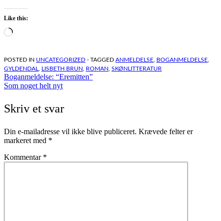
Like this:
Loading…
POSTED IN
UNCATEGORIZED
- TAGGED
ANMELDELSE
,
BOGANMELDELSE
,
GYLDENDAL
,
LISBETH BRUN
,
ROMAN
,
SKØNLITTERATUR
Indlægsnavigation
Boganmeldelse: “Eremitten”
Som noget helt nyt
Skriv et svar
Din e-mailadresse vil ikke blive publiceret.
Krævede felter er
markeret med
*
Kommentar
*