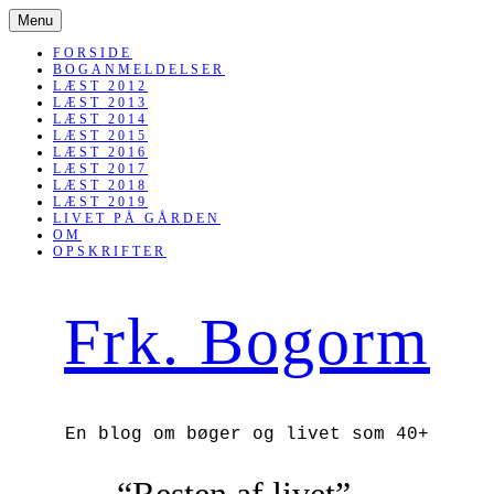
SKIP
Menu
TO
CONTENT
FORSIDE
BOGANMELDELSER
LÆST 2012
LÆST 2013
LÆST 2014
LÆST 2015
LÆST 2016
LÆST 2017
LÆST 2018
LÆST 2019
LIVET PÅ GÅRDEN
OM
OPSKRIFTER
Frk. Bogorm
En blog om bøger og livet som 40+
“Resten af livet” –