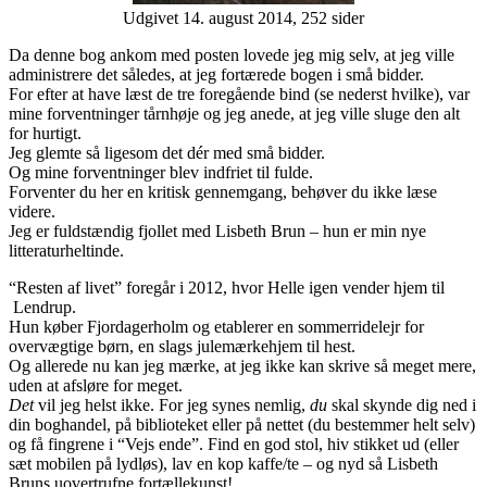
Udgivet 14. august 2014, 252 sider
Da denne bog ankom med posten lovede jeg mig selv, at jeg ville
administrere det således, at jeg fortærede bogen i små bidder.
For efter at have læst de tre foregående bind (se nederst hvilke), var
mine forventninger tårnhøje og jeg anede, at jeg ville sluge den alt
for hurtigt.
Jeg glemte så ligesom det dér med små bidder.
Og mine forventninger blev indfriet til fulde.
Forventer du her en kritisk gennemgang, behøver du ikke læse
videre.
Jeg er fuldstændig fjollet med Lisbeth Brun – hun er min nye
litteraturheltinde.
“Resten af livet” foregår i 2012, hvor Helle igen vender hjem til
Lendrup.
Hun køber Fjordagerholm og etablerer en sommerridelejr for
overvægtige børn, en slags julemærkehjem til hest.
Og allerede nu kan jeg mærke, at jeg ikke kan skrive så meget mere,
uden at afsløre for meget.
Det
vil jeg helst ikke. For jeg synes nemlig,
du
skal skynde dig ned i
din boghandel, på biblioteket eller på nettet (du bestemmer helt selv)
og få fingrene i “Vejs ende”. Find en god stol, hiv stikket ud (eller
sæt mobilen på lydløs), lav en kop kaffe/te – og nyd så Lisbeth
Bruns uovertrufne fortællekunst!