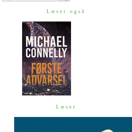
efter:
Læser også
Læser