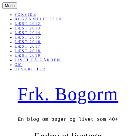
SKIP
Menu
TO
CONTENT
FORSIDE
BOGANMELDELSER
LÆST 2012
LÆST 2013
LÆST 2014
LÆST 2015
LÆST 2016
LÆST 2017
LÆST 2018
LÆST 2019
LIVET PÅ GÅRDEN
OM
OPSKRIFTER
Frk. Bogorm
En blog om bøger og livet som 40+
Endnu et livstegn