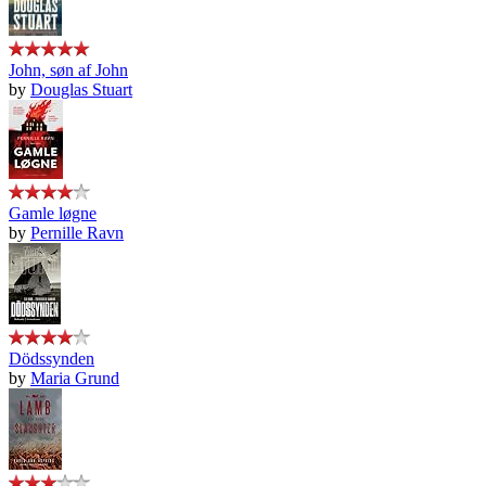
John, søn af John
by
Douglas Stuart
Gamle løgne
by
Pernille Ravn
Dödssynden
by
Maria Grund