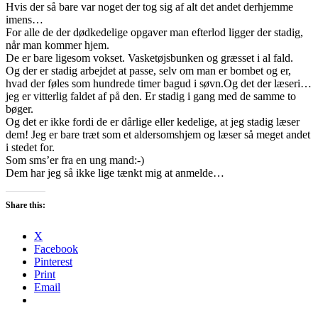
Hvis der så bare var noget der tog sig af alt det andet derhjemme
imens…
For alle de der dødkedelige opgaver man efterlod ligger der stadig,
når man kommer hjem.
De er bare ligesom vokset. Vasketøjsbunken og græsset i al fald.
Og der er stadig arbejdet at passe, selv om man er bombet og er,
hvad der føles som hundrede timer bagud i søvn.Og det der læseri…
jeg er vitterlig faldet af på den. Er stadig i gang med de samme to
bøger.
Og det er ikke fordi de er dårlige eller kedelige, at jeg stadig læser
dem! Jeg er bare træt som et aldersomshjem og læser så meget andet
i stedet for.
Som sms’er fra en ung mand:-)
Dem har jeg så ikke lige tænkt mig at anmelde…
Share this:
X
Facebook
Pinterest
Print
Email