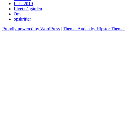
Læst 2019
Livet på gården
Om
opskrifter
Proudly powered by WordPress
|
Theme: Auden by Hipster Theme.