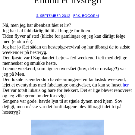
5. SEPTEMBER 2012
-
FRK. BOGORM
Nå, men jeg har åbenbart fået et liv?
Jeg har i al fald dårlig tid til at blogge for tiden.
Tiden flyver af sted (kliche for gamlinge) og jeg kan dårligt følge
med (endnu én).
Jeg har jo fået sådan en hestepige-revival og har tilbragt de to sidste
weekender på hesteryg.
Den første var i Sagnlandet Lejre – fed weekend i telt med dejlige
mennesker og smukke heste.
I denne weekend, som lige er overstået (hov, det er onsdag?!) var
jeg på Møn.
Den lokale islænderklub havde arrangeret en fantastisk weekend,
lejet et eventyrhus med fabelagtige omgivelser, du kan se huset
her
.
Det var totalt luksus og bare for lækkert. Det er lige blevet renoveret
og jeg ville gerne bo der for evigt.
Sengene var gode, havde lyst til at stjæle dynen med hjem. Sov
dejligt, men måske var det fordi dagene blev tilbragt i det fri på
hesteryg?