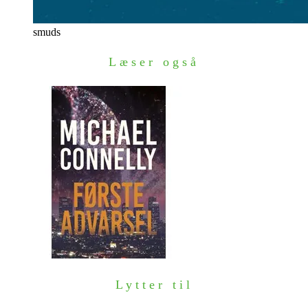
smuds
Læser også
Lytter til