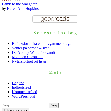
Lamb to the Slaughter
by
Karen Ann Hopkins
Seneste indlæg
Refleksioner fra en halvgammel krage
Venter på corona – svar
Da Audrey Wilde forsvandt
Midt i en Coronatid
Nytårsfortsæt og lister
Meta
Log ind
Indlægsfeed
Kommentarfeed
WordPress.org
Søg
efter: