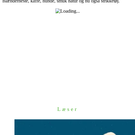
islænderheste, kaffe, hunde, smuk natur og nu også strikketøj.
Læser