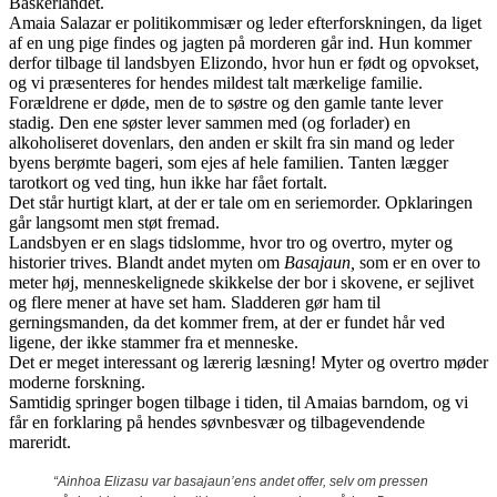
Baskerlandet.
Amaia Salazar er politikommisær og leder efterforskningen, da liget
af en ung pige findes og jagten på morderen går ind. Hun kommer
derfor tilbage til landsbyen Elizondo, hvor hun er født og opvokset,
og vi præsenteres for hendes mildest talt mærkelige familie.
Forældrene er døde, men de to søstre og den gamle tante lever
stadig. Den ene søster lever sammen med (og forlader) en
alkoholiseret dovenlars, den anden er skilt fra sin mand og leder
byens berømte bageri, som ejes af hele familien. Tanten lægger
tarotkort og ved ting, hun ikke har fået fortalt.
Det står hurtigt klart, at der er tale om en seriemorder. Opklaringen
går langsomt men støt fremad.
Landsbyen er en slags tidslomme, hvor tro og overtro, myter og
historier trives. Blandt andet myten om
Basajaun,
som er en over to
meter høj, menneskelignede skikkelse der bor i skovene, er sejlivet
og flere mener at have set ham. Sladderen gør ham til
gerningsmanden, da det kommer frem, at der er fundet hår ved
ligene, der ikke stammer fra et menneske.
Det er meget interessant og lærerig læsning! Myter og overtro møder
moderne forskning.
Samtidig springer bogen tilbage i tiden, til Amaias barndom, og vi
får en forklaring på hendes søvnbesvær og tilbagevendende
mareridt.
“Ainhoa Elizasu var basajaun’ens andet offer, selv om pressen