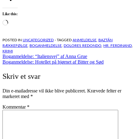
Like this:
Loading…
POSTED IN
UNCATEGORIZED
- TAGGED
ANMELDELSE
,
BAZTÁN
RÆKKEFØLGE
,
BOGANMELDELSE
,
DOLORES REDONDO
,
HR. FERDINAND
,
KRIMI
Indlægsnavigation
Boganmeldelse: “Italiensvej” af Anna Grue
Boganmeldelse: Hotellet på hjørnet af Bitter og Sød
Skriv et svar
Din e-mailadresse vil ikke blive publiceret.
Krævede felter er
markeret med
*
Kommentar
*