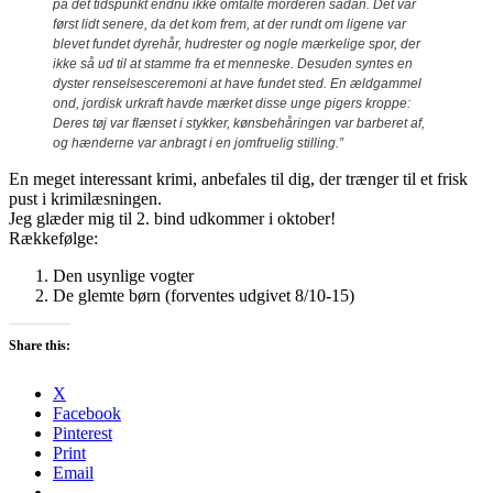
på det tidspunkt endnu ikke omtalte morderen sådan. Det var
først lidt senere, da det kom frem, at der rundt om ligene var
blevet fundet dyrehår, hudrester og nogle mærkelige spor, der
ikke så ud til at stamme fra et menneske. Desuden syntes en
dyster renselsesceremoni at have fundet sted. En ældgammel
ond, jordisk urkraft havde mærket disse unge pigers kroppe:
Deres tøj var flænset i stykker, kønsbehåringen var barberet af,
og hænderne var anbragt i en jomfruelig stilling.”
En meget interessant krimi, anbefales til dig, der trænger til et frisk
pust i krimilæsningen.
Jeg glæder mig til 2. bind udkommer i oktober!
Rækkefølge:
Den usynlige vogter
De glemte børn (forventes udgivet 8/10-15)
Share this:
X
Facebook
Pinterest
Print
Email