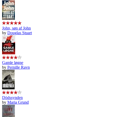
John, søn af John
by
Douglas Stuart
Gamle løgne
by
Pernille Ravn
Dödssynden
by
Maria Grund