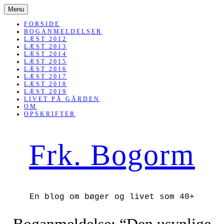
SKIP
Menu
TO
CONTENT
FORSIDE
BOGANMELDELSER
LÆST 2012
LÆST 2013
LÆST 2014
LÆST 2015
LÆST 2016
LÆST 2017
LÆST 2018
LÆST 2019
LIVET PÅ GÅRDEN
OM
OPSKRIFTER
Frk. Bogorm
En blog om bøger og livet som 40+
Boganmeldelse: “Den usynlige