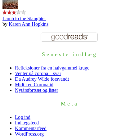
Lamb to the Slaughter
by
Karen Ann Hopkins
Seneste indlæg
Refleksioner fra en halvgammel krage
Venter på corona – svar
Da Audrey Wilde forsvandt
Midt i en Coronatid
Nytårsfortsæt og lister
Meta
Log ind
Indlægsfeed
Kommentarfeed
WordPress.org