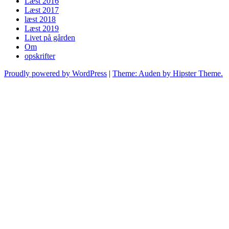
Læst 2016
Læst 2017
læst 2018
Læst 2019
Livet på gården
Om
opskrifter
Proudly powered by WordPress
|
Theme: Auden by Hipster Theme.