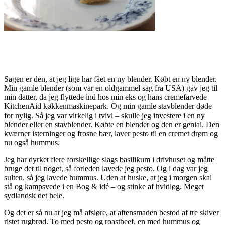
Sagen er den, at jeg lige har fået en ny blender. Købt en ny blender.
Min gamle blender (som var en oldgammel sag fra USA) gav jeg til
min datter, da jeg flyttede ind hos min eks og hans cremefarvede
KitchenAid køkkenmaskinepark. Og min gamle stavblender døde
for nylig. Så jeg var virkelig i tvivl – skulle jeg investere i en ny
blender eller en stavblender. Købte en blender og den er genial. Den
kværner isterninger og frosne bær, laver pesto til en cremet drøm og
nu også hummus.
Jeg har dyrket flere forskellige slags basilikum i drivhuset og måtte
bruge det til noget, så forleden lavede jeg pesto. Og i dag var jeg
sulten. så jeg lavede hummus. Uden at huske, at jeg i morgen skal
stå og kampsvede i en Bog & idé – og stinke af hvidløg. Meget
sydlandsk det hele.
Og det er så nu at jeg må afsløre, at aftensmaden bestod af tre skiver
ristet rugbrød. To med pesto og roastbeef, en med hummus og