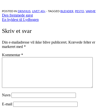
POSTED IN
DRIVHUS
,
LIVET 40+
- TAGGED
BLENDER
,
PESTO
,
VARME
Indlægsnavigation
Den fremmede gæst
En hyldest til Lydbogen
Skriv et svar
Din e-mailadresse vil ikke blive publiceret.
Krævede felter er
markeret med
*
Kommentar
*
Navn
E-mail