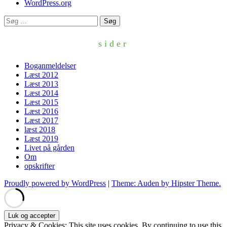
WordPress.org
Søg
efter:
sider
Boganmeldelser
Læst 2012
Læst 2013
Læst 2014
Læst 2015
Læst 2016
Læst 2017
læst 2018
Læst 2019
Livet på gården
Om
opskrifter
Proudly powered by WordPress
|
Theme: Auden by Hipster Theme.
Privacy & Cookies: This site uses cookies. By continuing to use this