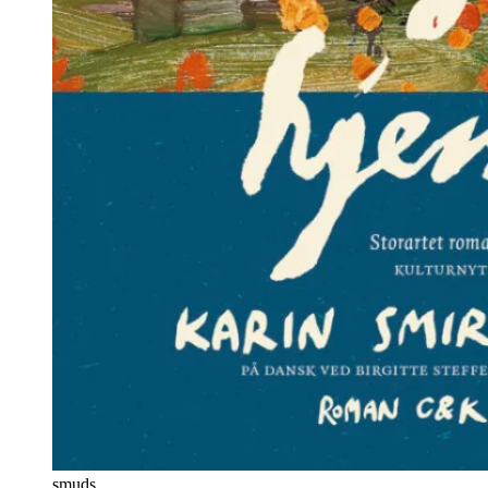
smuds