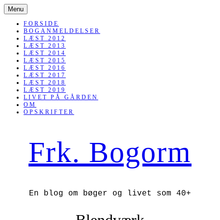
SKIP
Menu
TO
CONTENT
FORSIDE
BOGANMELDELSER
LÆST 2012
LÆST 2013
LÆST 2014
LÆST 2015
LÆST 2016
LÆST 2017
LÆST 2018
LÆST 2019
LIVET PÅ GÅRDEN
OM
OPSKRIFTER
Frk. Bogorm
En blog om bøger og livet som 40+
Blendværk