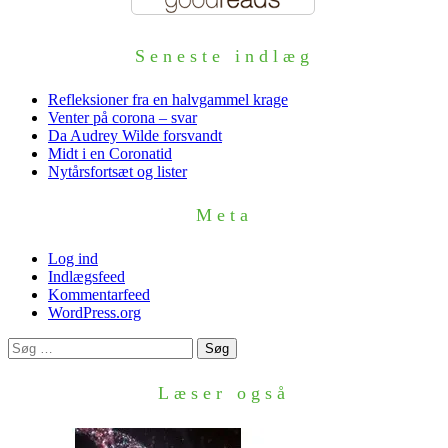
Seneste indlæg
Refleksioner fra en halvgammel krage
Venter på corona – svar
Da Audrey Wilde forsvandt
Midt i en Coronatid
Nytårsfortsæt og lister
Meta
Log ind
Indlægsfeed
Kommentarfeed
WordPress.org
Søg
efter:
Læser også