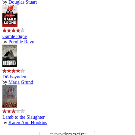
by
Douglas Stuart
Gamle løgne
by
Pernille Ravn
Dödssynden
by
Maria Grund
Lamb to the Slaughter
by
Karen Ann Hopkins