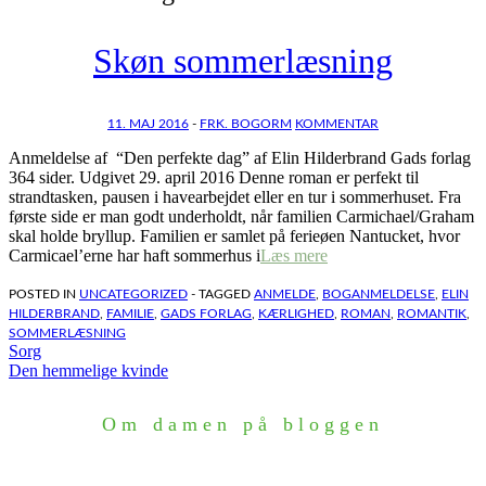
Skøn sommerlæsning
11. MAJ 2016
-
FRK. BOGORM
KOMMENTAR
Anmeldelse af “Den perfekte dag” af Elin Hilderbrand Gads forlag
364 sider. Udgivet 29. april 2016 Denne roman er perfekt til
strandtasken, pausen i havearbejdet eller en tur i sommerhuset. Fra
første side er man godt underholdt, når familien Carmichael/Graham
skal holde bryllup. Familien er samlet på ferieøen Nantucket, hvor
Carmicael’erne har haft sommerhus i
Læs mere
POSTED IN
UNCATEGORIZED
- TAGGED
ANMELDE
,
BOGANMELDELSE
,
ELIN
HILDERBRAND
,
FAMILIE
,
GADS FORLAG
,
KÆRLIGHED
,
ROMAN
,
ROMANTIK
,
SOMMERLÆSNING
Indlægsnavigation
Sorg
Den hemmelige kvinde
Om damen på bloggen