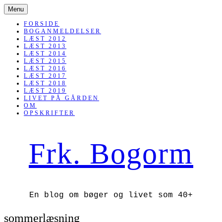
SKIP
Menu
TO
CONTENT
FORSIDE
BOGANMELDELSER
LÆST 2012
LÆST 2013
LÆST 2014
LÆST 2015
LÆST 2016
LÆST 2017
LÆST 2018
LÆST 2019
LIVET PÅ GÅRDEN
OM
OPSKRIFTER
Frk. Bogorm
En blog om bøger og livet som 40+
sommerlæsning