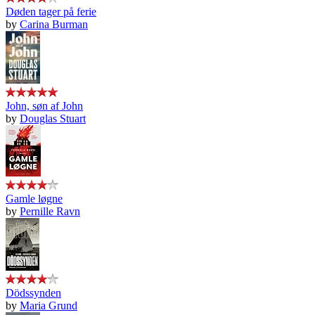
Døden tager på ferie
by
Carina Burman
John, søn af John
by
Douglas Stuart
Gamle løgne
by
Pernille Ravn
Dödssynden
by
Maria Grund