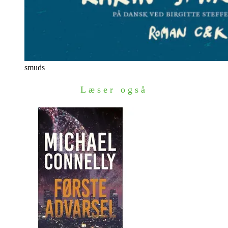
smuds
Læser også