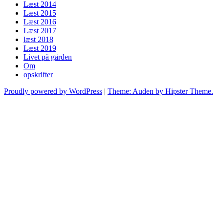
Læst 2014
Læst 2015
Læst 2016
Læst 2017
læst 2018
Læst 2019
Livet på gården
Om
opskrifter
Proudly powered by WordPress
|
Theme: Auden by Hipster Theme.