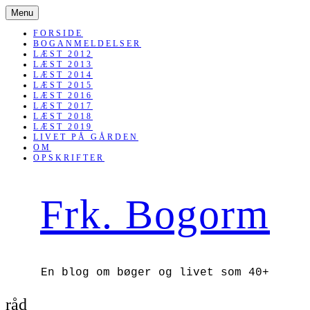
SKIP
Menu
TO
CONTENT
FORSIDE
BOGANMELDELSER
LÆST 2012
LÆST 2013
LÆST 2014
LÆST 2015
LÆST 2016
LÆST 2017
LÆST 2018
LÆST 2019
LIVET PÅ GÅRDEN
OM
OPSKRIFTER
Frk. Bogorm
En blog om bøger og livet som 40+
råd