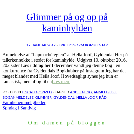
Glimmer på og op på
kaminhylden
17. JANUAR 2017
-
FRK. BOGORM
KOMMENTAR
Anmeldelse af “Papmachéreglen” af Hella Joof, Gyldendal Her på
tallerkenrække i stedet for kaminhylde. Udgivet 10. oktober 2016,
202 sider Læs uddrag her I december vandt jeg denne bog i en
konkurrence fra Gyldendals Bogklubber på Instagram Jeg har det
meget blandet med Hella Joof. Hovedsagligt synes jeg hun er
fantastisk, men af og til en
Læs mere
POSTED IN
UNCATEGORIZED
- TAGGED
ANBEFALING
,
ANMELDELSE
,
BOGANMELDELSE
,
GLIMMER
,
GYLDENDAL
,
HELLA JOOF
,
RÅD
Indlægsnavigation
Familiehemmeligheder
Søndag i Sandvig
Om damen på bloggen