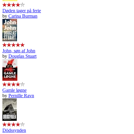
Døden tager på ferie
by
Carina Burman
John, søn af John
by
Douglas Stuart
Gamle løgne
by
Pernille Ravn
Dödssynden