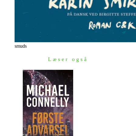
smuds
Læser også