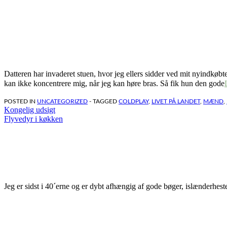
Datteren har invaderet stuen, hvor jeg ellers sidder ved mit nyindkøbt
kan ikke koncentrere mig, når jeg kan høre bras. Så fik hun den gode
POSTED IN
UNCATEGORIZED
- TAGGED
COLDPLAY
,
LIVET PÅ LANDET
,
MÆND
,
Indlægsnavigation
Kongelig udsigt
Flyvedyr i køkken
Jeg er sidst i 40´erne og er dybt afhængig af gode bøger, islænderhest