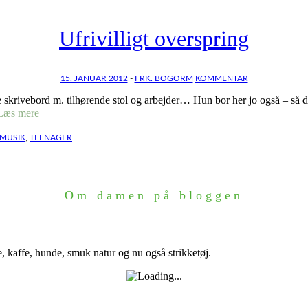
Ufrivilligt overspring
15. JANUAR 2012
-
FRK. BOGORM
KOMMENTAR
e skrivebord m. tilhørende stol og arbejder… Hun bor her jo også – så d
Læs mere
MUSIK
,
TEENAGER
Om damen på bloggen
e, kaffe, hunde, smuk natur og nu også strikketøj.