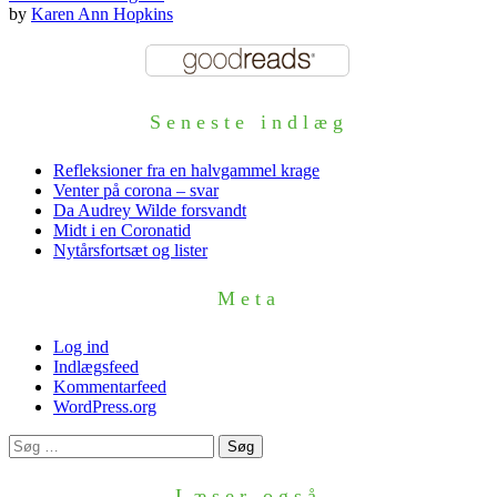
by
Karen Ann Hopkins
Seneste indlæg
Refleksioner fra en halvgammel krage
Venter på corona – svar
Da Audrey Wilde forsvandt
Midt i en Coronatid
Nytårsfortsæt og lister
Meta
Log ind
Indlægsfeed
Kommentarfeed
WordPress.org
Søg
efter:
Læser også