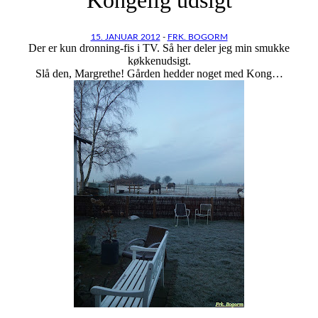
15. JANUAR 2012
-
FRK. BOGORM
Der er kun dronning-fis i TV. Så her deler jeg min smukke
køkkenudsigt.
Slå den, Margrethe! Gården hedder noget med Kong…