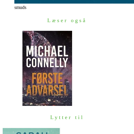
smuds
Læser også
Lytter til