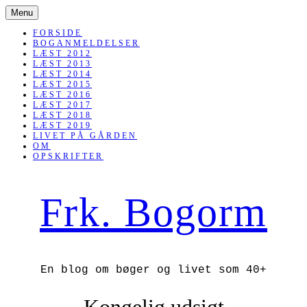
SKIP
Menu
TO
CONTENT
FORSIDE
BOGANMELDELSER
LÆST 2012
LÆST 2013
LÆST 2014
LÆST 2015
LÆST 2016
LÆST 2017
LÆST 2018
LÆST 2019
LIVET PÅ GÅRDEN
OM
OPSKRIFTER
Frk. Bogorm
En blog om bøger og livet som 40+
Kongelig udsigt