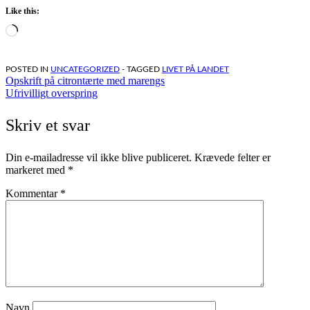
Like this:
Loading…
POSTED IN
UNCATEGORIZED
- TAGGED
LIVET PÅ LANDET
Indlægsnavigation
Opskrift på citrontærte med marengs
Ufrivilligt overspring
Skriv et svar
Din e-mailadresse vil ikke blive publiceret.
Krævede felter er
markeret med
*
Kommentar
*
Navn