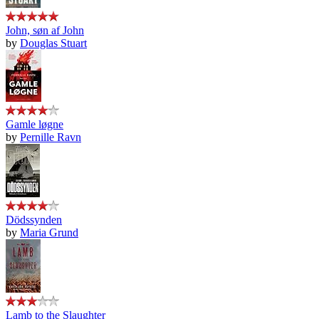
John, søn af John
by
Douglas Stuart
Gamle løgne
by
Pernille Ravn
Dödssynden
by
Maria Grund
Lamb to the Slaughter