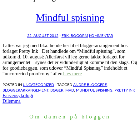
Mindful spisning
22. AUGUST 2012
-
FRK. BOGORM
KOMMENTAR
I aftes var jeg med bl.a. hende her til et bloggerarrangement hos
forlaget Pretty Ink . Det handlede om “Mindful spisning”, som
udkom d. 10. august: Allerførst vil jeg gerne takke forlaget for
arrangementet – synes det er vidunderligt at komme til den slags. Og
for goodiebaggen, som udover “Mindful Spisning” indeholdt et
“uncorrected proofcopy” af en
Læs mere
POSTED IN
UNCATEGORIZED
- TAGGED
ANDRE BLOGGERE
,
BLOGGERARRANGEMENT
,
BØGER
,
MAD
,
MUNDFUL SPISNING
,
PRETTY INK
Indlægsnavigation
Farvepsykologi
Dilemma
Om damen på bloggen