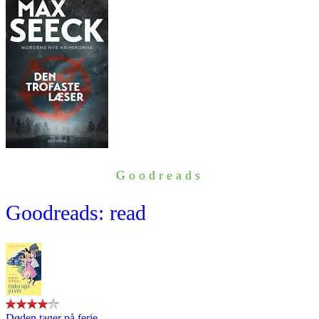
Goodreads
Goodreads: read
Døden tager på ferie