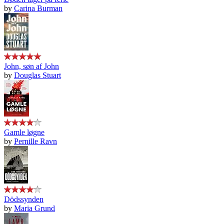
by
Carina Burman
John, søn af John
by
Douglas Stuart
Gamle løgne
by
Pernille Ravn
Dödssynden
by
Maria Grund