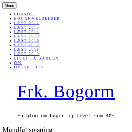
SKIP
Menu
TO
CONTENT
FORSIDE
BOGANMELDELSER
LÆST 2012
LÆST 2013
LÆST 2014
LÆST 2015
LÆST 2016
LÆST 2017
LÆST 2018
LÆST 2019
LIVET PÅ GÅRDEN
OM
OPSKRIFTER
Frk. Bogorm
En blog om bøger og livet som 40+
Mundful spisning