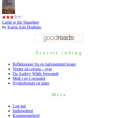
Lamb to the Slaughter
by
Karen Ann Hopkins
Seneste indlæg
Refleksioner fra en halvgammel krage
Venter på corona – svar
Da Audrey Wilde forsvandt
Midt i en Coronatid
Nytårsfortsæt og lister
Meta
Log ind
Indlægsfeed
Kommentarfeed