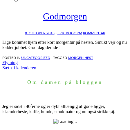
Godmorgen
8. OKTOBER 2013
-
FRK. BOGORM
KOMMENTAR
Lige kommet hjem efter kort morgentur på hesten. Smukt vejr og nu
kalder jobbet. God dag derude !
POSTED IN
UNCATEGORIZED
- TAGGED
MORGEN HEST
Indlægsnavigation
Flytning
Sæt x i kalenderen
Om damen på bloggen
Jeg er sidst i 40´erne og er dybt afhængig af gode bøger,
islænderheste, kaffe, hunde, smuk natur og nu også strikketøj.