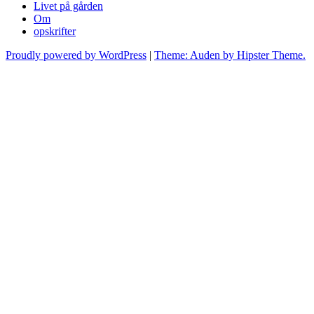
Livet på gården
Om
opskrifter
Proudly powered by WordPress
|
Theme: Auden by Hipster Theme.