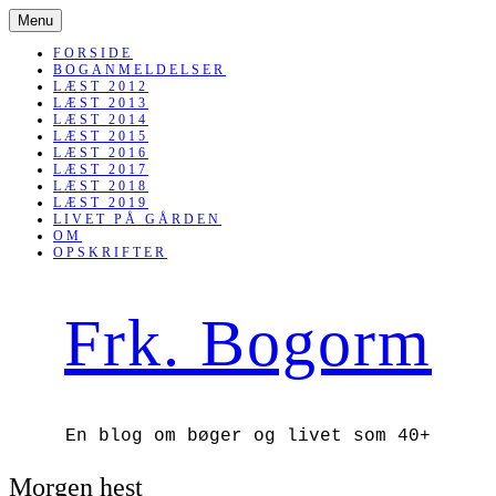
SKIP
Menu
TO
CONTENT
FORSIDE
BOGANMELDELSER
LÆST 2012
LÆST 2013
LÆST 2014
LÆST 2015
LÆST 2016
LÆST 2017
LÆST 2018
LÆST 2019
LIVET PÅ GÅRDEN
OM
OPSKRIFTER
Frk. Bogorm
En blog om bøger og livet som 40+
Morgen hest