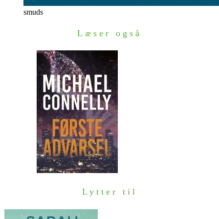
smuds
Læser også
Lytter til