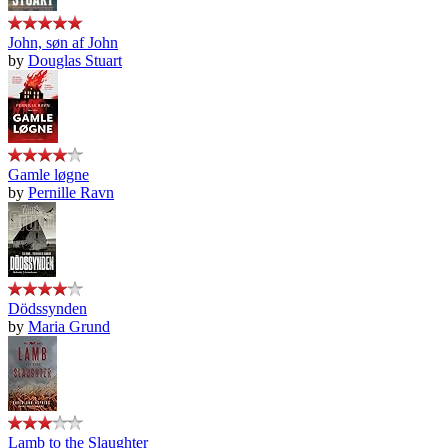
John, søn af John
by
Douglas Stuart
Gamle løgne
by
Pernille Ravn
Dödssynden
by
Maria Grund
Lamb to the Slaughter