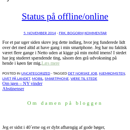
Status på offline/online
5. NOVEMBER 2014
-
FRK. BOGORM
KOMMENTAR
For et par uger siden skrev jeg dette indlæg, hvor jeg funderede lidt
over det med altid at have gang i min smartphone. Jeg har nu faktisk
været flere gange i Netto uden at kigge på min mobil imens! I stedet
har jeg studeret spændende ting, såsom den grå udvoksning på
hende i køen før mig.
Læs mere
POSTED IN
UNCATEGORIZED
- TAGGED
DET NORSKE JOB
,
HJEMKOMSTEN
,
LIVET PÅ LANDET
,
MOBIL
,
SMARTPHONE
,
VÆRE TIL STEDE
Indlægsnavigation
Om igen – NY vinder
Abstinenser
Om damen på bloggen
Jeg er sidst i 40´erne og er dybt afhængig af gode bøger,