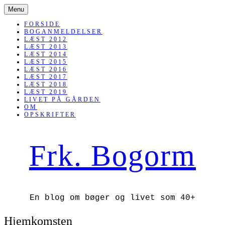
SKIP
Menu
TO
CONTENT
FORSIDE
BOGANMELDELSER
LÆST 2012
LÆST 2013
LÆST 2014
LÆST 2015
LÆST 2016
LÆST 2017
LÆST 2018
LÆST 2019
LIVET PÅ GÅRDEN
OM
OPSKRIFTER
Frk. Bogorm
En blog om bøger og livet som 40+
Hjemkomsten