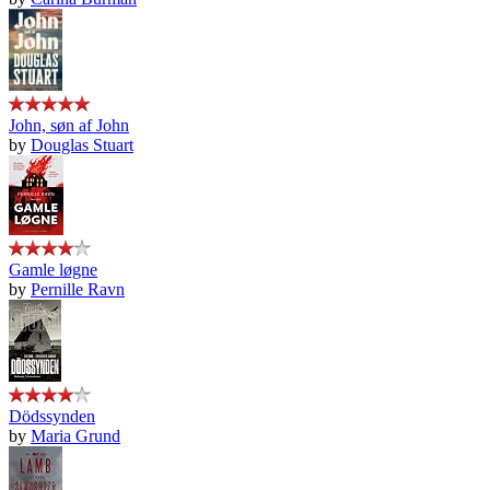
John, søn af John
by
Douglas Stuart
Gamle løgne
by
Pernille Ravn
Dödssynden
by
Maria Grund