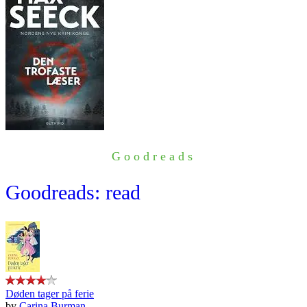
Goodreads
Goodreads: read
Døden tager på ferie
by
Carina Burman