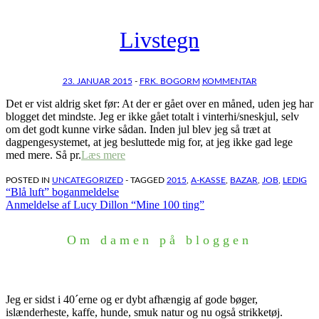
Livstegn
23. JANUAR 2015
-
FRK. BOGORM
KOMMENTAR
Det er vist aldrig sket før: At der er gået over en måned, uden jeg har
blogget det mindste. Jeg er ikke gået totalt i vinterhi/sneskjul, selv
om det godt kunne virke sådan. Inden jul blev jeg så træt at
dagpengesystemet, at jeg besluttede mig for, at jeg ikke gad lege
med mere. Så pr.
Læs mere
POSTED IN
UNCATEGORIZED
- TAGGED
2015
,
A-KASSE
,
BAZAR
,
JOB
,
LEDIG
Indlægsnavigation
“Blå luft” boganmeldelse
Anmeldelse af Lucy Dillon “Mine 100 ting”
Om damen på bloggen
Jeg er sidst i 40´erne og er dybt afhængig af gode bøger,
islænderheste, kaffe, hunde, smuk natur og nu også strikketøj.