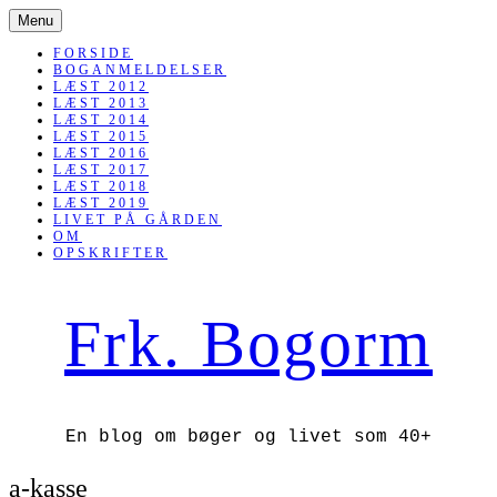
SKIP
Menu
TO
CONTENT
FORSIDE
BOGANMELDELSER
LÆST 2012
LÆST 2013
LÆST 2014
LÆST 2015
LÆST 2016
LÆST 2017
LÆST 2018
LÆST 2019
LIVET PÅ GÅRDEN
OM
OPSKRIFTER
Frk. Bogorm
En blog om bøger og livet som 40+
a-kasse