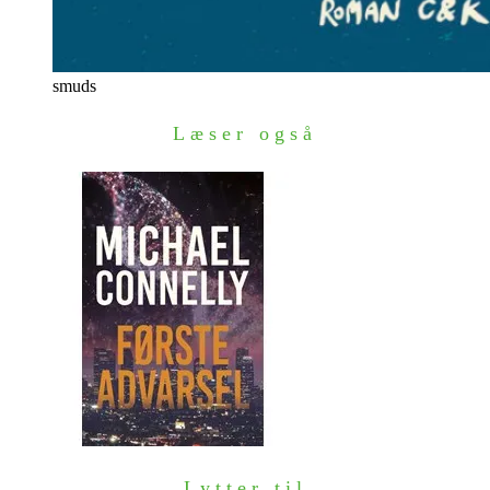
smuds
Læser også
Lytter til