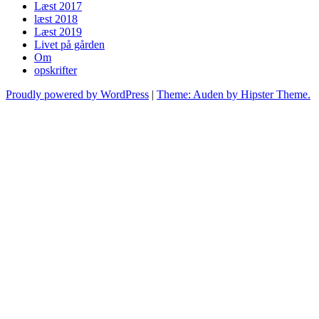
Læst 2017
læst 2018
Læst 2019
Livet på gården
Om
opskrifter
Proudly powered by WordPress
|
Theme: Auden by Hipster Theme.