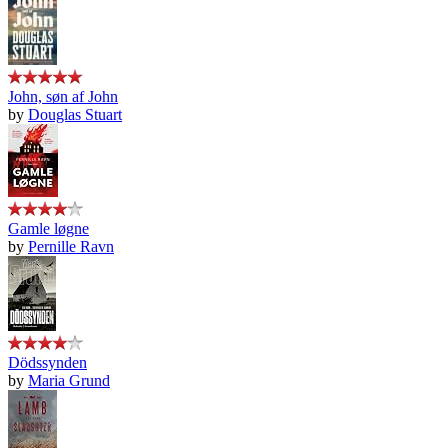
John, søn af John
by
Douglas Stuart
Gamle løgne
by
Pernille Ravn
Dödssynden
by
Maria Grund