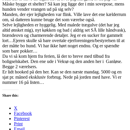
Måske bygge et shelter? Så kan jeg ligge der i min sovepose, mens
hunden vender vrangen ud på sig selv?
Manden, der ejer lejligheden var flink. Ville lave det ene kælderrum
om, så datteren kunne bruge det som værelse også.
Selve lejligheden er hyggelig. Med malede trægulve (det har jeg
altid ønsket mig), nyt køkken og bad ( aldrig set SÅ lille håndvask),
brændeovn og charmerende detaljer. Jeg er en sucker for gammelt
lort…Ejeren skulle så bare overtale ejerforeningen/bestyrelsen til at
der måtte bo hund. Vi har ikke hørt noget endnu. Og er spændte
som bare pokker…
Da vi så kom hjem fra ferien, lå der to breve med tilbud fra
boligselskabet. Den ene ude i Veksø og den anden her i Ganløse.
Begge 2 værelsers.
Er lidt hooked på den her. Kan se den næste mandag. 5000 og en
sjat pr. måned eksklusiv forbrug. Nede på jorden med have. Vi er
nummer 16 på listen…
Share this:
X
Facebook
Pinterest
Print
Email