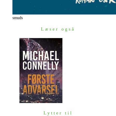
smuds
Læser også
Lytter til