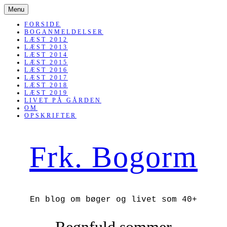
SKIP
Menu
TO
CONTENT
FORSIDE
BOGANMELDELSER
LÆST 2012
LÆST 2013
LÆST 2014
LÆST 2015
LÆST 2016
LÆST 2017
LÆST 2018
LÆST 2019
LIVET PÅ GÅRDEN
OM
OPSKRIFTER
Frk. Bogorm
En blog om bøger og livet som 40+
Regnfuld sommer