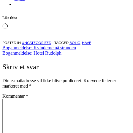
Like this:
Loading…
POSTED IN
UNCATEGORIZED
- TAGGED
BOLIG
,
HAVE
Indlægsnavigation
Boganmeldelse: Kvinderne på stranden
Boganmeldelse: Hotel Rudolph
Skriv et svar
Din e-mailadresse vil ikke blive publiceret.
Krævede felter er
markeret med
*
Kommentar
*