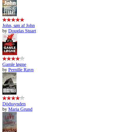
John, søn af John
by
Douglas Stuart
Gamle løgne
by
Pernille Ravn
Dödssynden
by
Maria Grund