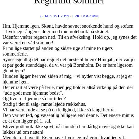
8. AUGUST 2011
-
FRK. BOGORM
Hm. Hjemme igen. Skønt, havde savnet snorkende hund og sofaen
– hvor jeg så igen sidder med min notebook på skødet.
Udenfor vælter regnen ned. Til en afveksling. Hold op, jeg synes det
var været en våd sommer!
Er nu lige startet på anden og sidste uge af mine to ugers
sommerferie.
Synes egentlig det har regnet det meste af tiden? Hmnjah, der var jo
et par gode stranddage, da vi var på Bornholm. De er bare ligesom
glemt igen?
Hunden ligger her ved siden af mig – vi nyder vist begge, at jeg er
hjemme igen.
Det er rart at være på ferie, men jeg holder altså virkelig på den der
“ude godt men hjemme bedst”.
Og hvor er hjemme så for tiden?
Stadig i det til salg- ramte lejede rækkehus.
Vi har været ude at se på en lejlighed, ikke så langt herfra.
Den var ret fed, og væsentlig billigere end denne. Det eneste minus
er, at den ligger på 1. sal.
Bliver godt nok ikke sjovt, når hunden har dårlig mave og ikke kan
lukkes ud om natten!
Men der er have til. Egen have, hvor jeg må gøre, hvad jeg vil.