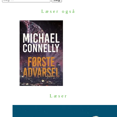
efter:
Læser også
Læser