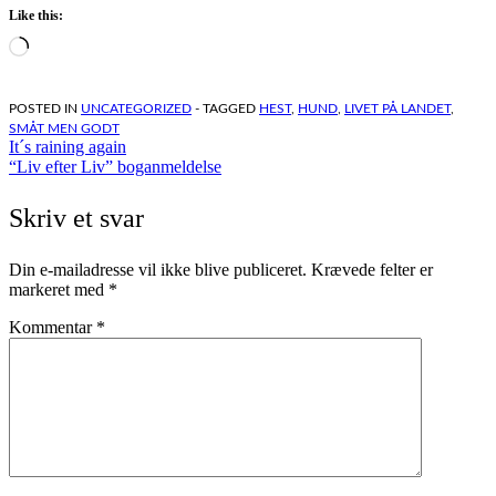
Like this:
Loading…
POSTED IN
UNCATEGORIZED
- TAGGED
HEST
,
HUND
,
LIVET PÅ LANDET
,
SMÅT MEN GODT
Indlægsnavigation
It´s raining again
“Liv efter Liv” boganmeldelse
Skriv et svar
Din e-mailadresse vil ikke blive publiceret.
Krævede felter er
markeret med
*
Kommentar
*