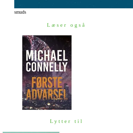
smuds
Læser også
Lytter til