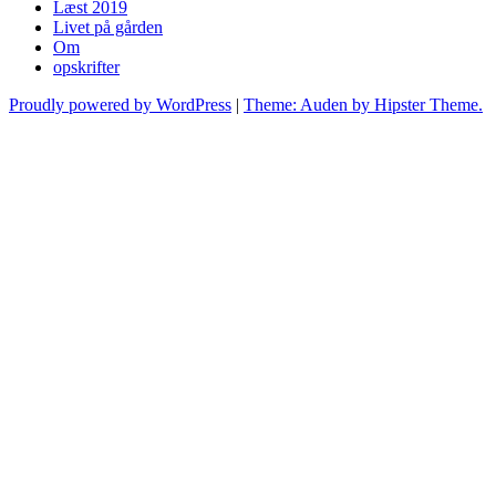
Læst 2019
Livet på gården
Om
opskrifter
Proudly powered by WordPress
|
Theme: Auden by Hipster Theme.