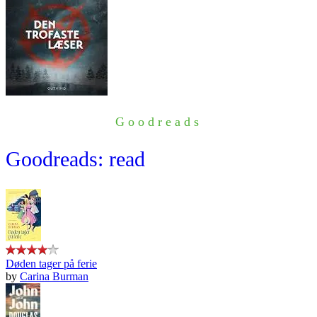
Goodreads
Goodreads: read
Døden tager på ferie
by
Carina Burman