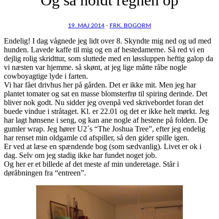
19. MAJ 2014
-
FRK. BOGORM
Endelig! I dag vågnede jeg lidt over 8. Skyndte mig ned og ud med
hunden. Lavede kaffe til mig og en af hestedamerne. Så red vi en
dejlig rolig skridttur, som sluttede med en løssluppen heftig galop da
vi næsten var hjemme. så skønt, at jeg lige måtte råbe nogle
cowboyagtige lyde i farten.
Vi har fået drivhus her på gården. Det er ikke mit. Men jeg har
plantet tomater og sat en masse blomsterfrø til spiring derinde. Det
bliver nok godt. Nu sidder jeg ovenpå ved skrivebordet foran det
buede vindue i stråtaget. Kl. er 22.01 og det er ikke helt mørkt. Jeg
har lagt hønsene i seng, og kan ane nogle af hestene på folden. De
gumler wrap. Jeg hører U2´s “The Joshua Tree”, efter jeg endelig
har renset min oldgamle cd afspiller, så den gider spille igen.
Er ved at læse en spændende bog (som sædvanlig). Livet er ok i
dag. Selv om jeg stadig ikke har fundet noget job.
Og her er et billede af det meste af min underetage. Står i
døråbningen fra “entreen”.