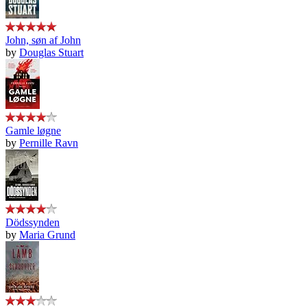
John, søn af John
by
Douglas Stuart
Gamle løgne
by
Pernille Ravn
Dödssynden
by
Maria Grund