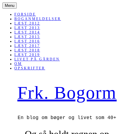
SKIP
Menu
TO
CONTENT
FORSIDE
BOGANMELDELSER
LÆST 2012
LÆST 2013
LÆST 2014
LÆST 2015
LÆST 2016
LÆST 2017
LÆST 2018
LÆST 2019
LIVET PÅ GÅRDEN
OM
OPSKRIFTER
Frk. Bogorm
En blog om bøger og livet som 40+
Og så holdt regnen op