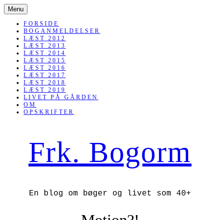
SKIP
Menu
TO
CONTENT
FORSIDE
BOGANMELDELSER
LÆST 2012
LÆST 2013
LÆST 2014
LÆST 2015
LÆST 2016
LÆST 2017
LÆST 2018
LÆST 2019
LIVET PÅ GÅRDEN
OM
OPSKRIFTER
Frk. Bogorm
En blog om bøger og livet som 40+
Motion?!