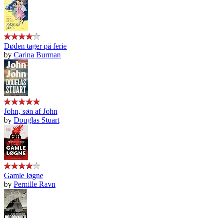
Døden tager på ferie
by
Carina Burman
John, søn af John
by
Douglas Stuart
Gamle løgne
by
Pernille Ravn