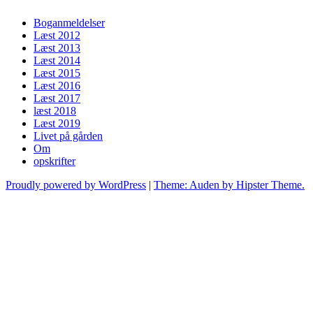
Boganmeldelser
Læst 2012
Læst 2013
Læst 2014
Læst 2015
Læst 2016
Læst 2017
læst 2018
Læst 2019
Livet på gården
Om
opskrifter
Proudly powered by WordPress
|
Theme: Auden by Hipster Theme.