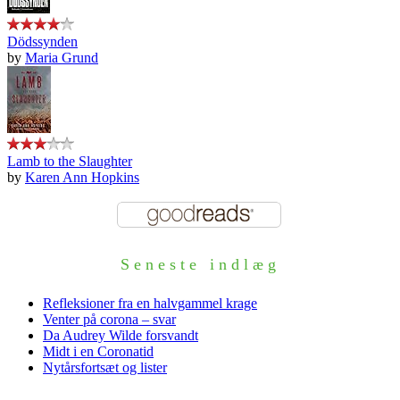
Dödssynden
by
Maria Grund
Lamb to the Slaughter
by
Karen Ann Hopkins
Seneste indlæg
Refleksioner fra en halvgammel krage
Venter på corona – svar
Da Audrey Wilde forsvandt
Midt i en Coronatid
Nytårsfortsæt og lister