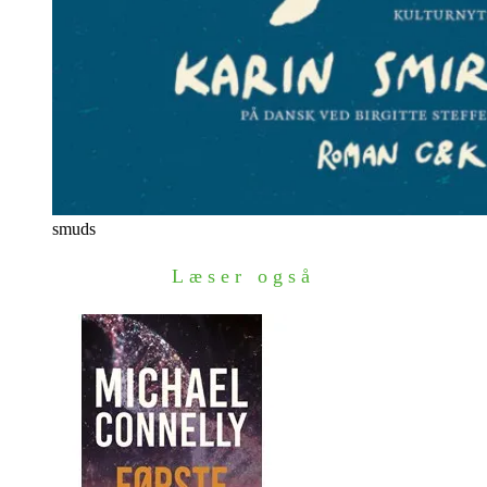
smuds
Læser også