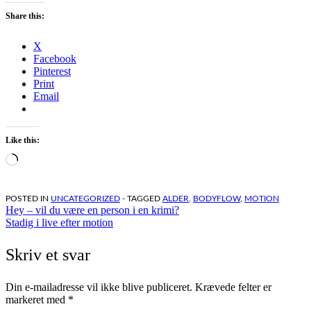
Share this:
X
Facebook
Pinterest
Print
Email
Like this:
Loading…
POSTED IN
UNCATEGORIZED
- TAGGED
ALDER
,
BODYFLOW
,
MOTION
Indlægsnavigation
Hey – vil du være en person i en krimi?
Stadig i live efter motion
Skriv et svar
Din e-mailadresse vil ikke blive publiceret.
Krævede felter er
markeret med
*