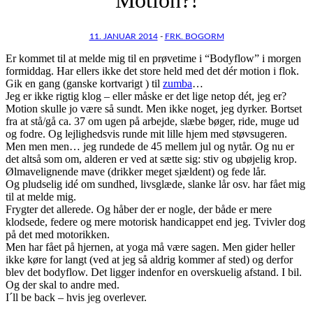
11. JANUAR 2014
-
FRK. BOGORM
Er kommet til at melde mig til en prøvetime i “Bodyflow” i morgen
formiddag. Har ellers ikke det store held med det dér motion i flok.
Gik en gang (ganske kortvarigt ) til
zumba
…
Jeg er ikke rigtig klog – eller måske er det lige netop dét, jeg er?
Motion skulle jo være så sundt. Men ikke noget, jeg dyrker. Bortset
fra at stå/gå ca. 37 om ugen på arbejde, slæbe bøger, ride, muge ud
og fodre. Og lejlighedsvis runde mit lille hjem med støvsugeren.
Men men men… jeg rundede de 45 mellem jul og nytår. Og nu er
det altså som om, alderen er ved at sætte sig: stiv og ubøjelig krop.
Ølmavelignende mave (drikker meget sjældent) og fede lår.
Og pludselig idé om sundhed, livsglæde, slanke lår osv. har fået mig
til at melde mig.
Frygter det allerede. Og håber der er nogle, der både er mere
klodsede, federe og mere motorisk handicappet end jeg. Tvivler dog
på det med motorikken.
Men har fået på hjernen, at yoga må være sagen. Men gider heller
ikke køre for langt (ved at jeg så aldrig kommer af sted) og derfor
blev det bodyflow. Det ligger indenfor en overskuelig afstand. I bil.
Og der skal to andre med.
I´ll be back – hvis jeg overlever.