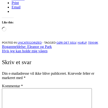
Print
Email
Like this:
Loading…
POSTED IN
UNCATEGORIZED
- TAGGED
GØR DET SELV
,
HJÆLP
,
TEKNIK
Indlægsnavigation
Boganmeldelse: Eleanor og Park
Hvis jeg kan holde mig vågen
Skriv et svar
Din e-mailadresse vil ikke blive publiceret.
Krævede felter er
markeret med
*
Kommentar
*