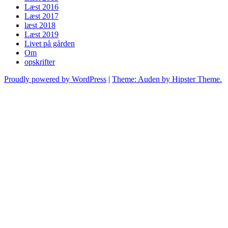
Læst 2016
Læst 2017
læst 2018
Læst 2019
Livet på gården
Om
opskrifter
Proudly powered by WordPress
|
Theme: Auden by Hipster Theme.