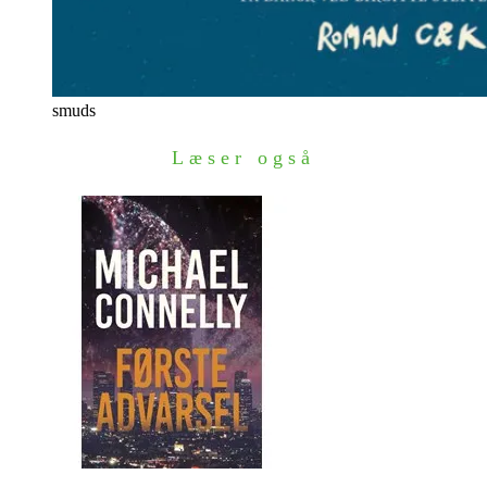
smuds
Læser også