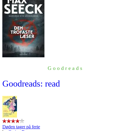
Goodreads
Goodreads: read
Døden tager på ferie