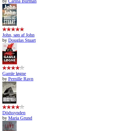
by
Carina Burman
John, søn af John
by
Douglas Stuart
Gamle løgne
by
Pernille Ravn
Dödssynden
by
Maria Grund