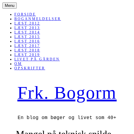
SKIP
Menu
TO
CONTENT
FORSIDE
BOGANMELDELSER
LÆST 2012
LÆST 2013
LÆST 2014
LÆST 2015
LÆST 2016
LÆST 2017
LÆST 2018
LÆST 2019
LIVET PÅ GÅRDEN
OM
OPSKRIFTER
Frk. Bogorm
En blog om bøger og livet som 40+
Mangel på teknisk snilde –