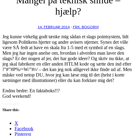
hjælp?
14. FEBRUAR 2014
-
FRK. BOGORM
Jeg kunne virkelig godt tænke mig sådan et slags pointsystem, lidt
ligesom Politikens hjerter og andre avisers stjerner. Synes det ville
være SÅ fedt at have en skala fra 1-5 med et symbol af en slags.
Men jeg har ingen anelse om, hvordan i alverden man laver den
slags? Er der nogen af jer, der har gode ideer? Og skriv nu ikke, at
jeg skal fabrikere en eller anden HTLM kode og sætte den ind efter
!”#”#P%/=W/”#¤/ – det kan jeg nok alligevel ikke finde ud af. Men
måske ved netop DU, hvor jeg kan læse mig til det (helst i korte
sætninger med illustrationer) eller du kan forklare mig det?
Endnu bedre: En faktaboks!!?
God weekend!
Share this:
X
Facebook
Pinterest