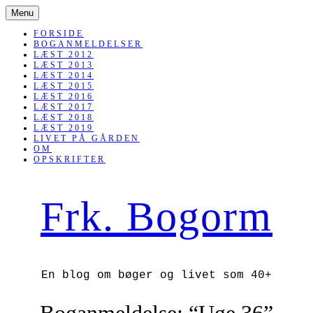
SKIP
Menu
TO
CONTENT
FORSIDE
BOGANMELDELSER
LÆST 2012
LÆST 2013
LÆST 2014
LÆST 2015
LÆST 2016
LÆST 2017
LÆST 2018
LÆST 2019
LIVET PÅ GÅRDEN
OM
OPSKRIFTER
Frk. Bogorm
En blog om bøger og livet som 40+
Boganmeldelse: “Uge 36”