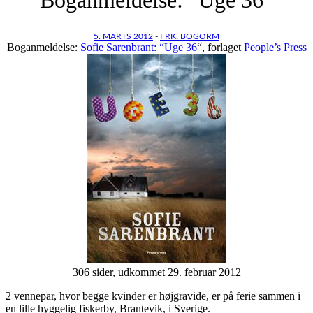
5. MARTS 2012
-
FRK. BOGORM
Boganmeldelse:
Sofie Sarenbrant: “Uge 36
“, forlaget
People’s Press
306 sider, udkommet 29. februar 2012
2 vennepar, hvor begge kvinder er højgravide, er på ferie sammen i
en lille hyggelig fiskerby, Brantevik, i Sverige.