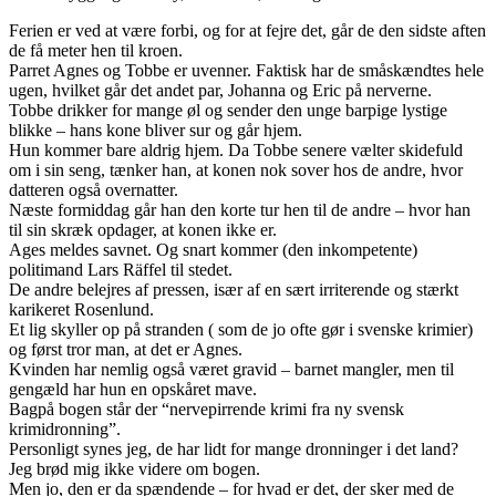
Ferien er ved at være forbi, og for at fejre det, går de den sidste aften
de få meter hen til kroen.
Parret Agnes og Tobbe er uvenner. Faktisk har de småskændtes hele
ugen, hvilket går det andet par, Johanna og Eric på nerverne.
Tobbe drikker for mange øl og sender den unge barpige lystige
blikke – hans kone bliver sur og går hjem.
Hun kommer bare aldrig hjem. Da Tobbe senere vælter skidefuld
om i sin seng, tænker han, at konen nok sover hos de andre, hvor
datteren også overnatter.
Næste formiddag går han den korte tur hen til de andre – hvor han
til sin skræk opdager, at konen ikke er.
Ages meldes savnet. Og snart kommer (den inkompetente)
politimand Lars Räffel til stedet.
De andre belejres af pressen, især af en sært irriterende og stærkt
karikeret Rosenlund.
Et lig skyller op på stranden ( som de jo ofte gør i svenske krimier)
og først tror man, at det er Agnes.
Kvinden har nemlig også været gravid – barnet mangler, men til
gengæld har hun en opskåret mave.
Bagpå bogen står der “nervepirrende krimi fra ny svensk
krimidronning”.
Personligt synes jeg, de har lidt for mange dronninger i det land?
Jeg brød mig ikke videre om bogen.
Men jo, den er da spændende – for hvad er det, der sker med de