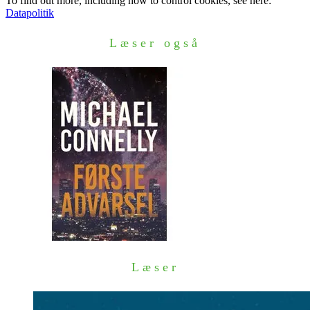
To find out more, including how to control cookies, see here:
Datapolitik
Læser også
Læser