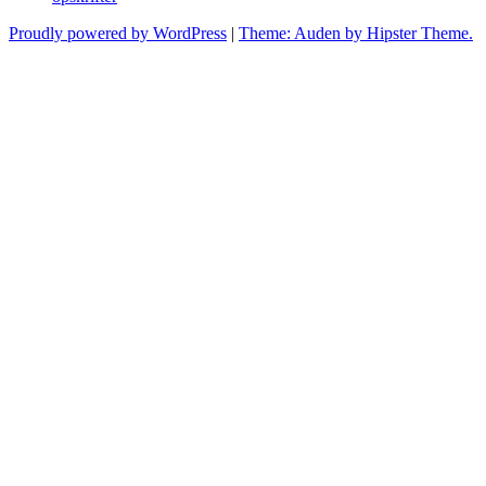
Proudly powered by WordPress
|
Theme: Auden by Hipster Theme.