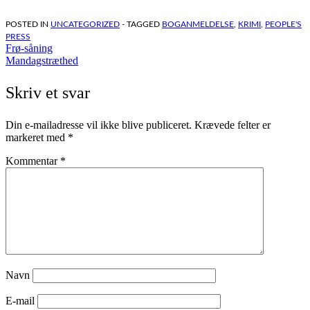
spændende fra start til slut.
Overraskende og
POSTED IN
UNCATEGORIZED
- TAGGED
BOGANMELDELSE
,
KRIMI
,
PEOPLE'S
tankevækkende. Bogen starter i
PRESS
Norge. Et dansk/norsk ægtepar
Indlægsnavigation
Frø-såning
er taget et par dage til Norge
Mandagstræthed
for…
Skriv et svar
Din e-mailadresse vil ikke blive publiceret.
Krævede felter er
markeret med
*
Kommentar
*
Navn
E-mail