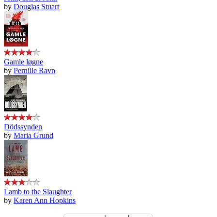
by
Douglas Stuart
Gamle løgne
by
Pernille Ravn
Dödssynden
by
Maria Grund
Lamb to the Slaughter
by
Karen Ann Hopkins